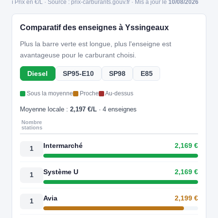
ℹ️ Prix en €/L · Source : prix-carburants.gouv.fr · Mis à jour le
10/08/2026
Comparatif des enseignes à Yssingeaux
Plus la barre verte est longue, plus l'enseigne est
avantageuse pour le carburant choisi.
Diesel
SP95-E10
SP98
E85
Sous la moyenne
Proche
Au-dessus
Moyenne locale :
2,197 €/L
· 4 enseignes
Nombre
stations
Intermarché
2,169 €
1
Système U
2,169 €
1
Avia
2,199 €
1