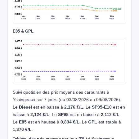
2,168 €
2,131 €
SP95-E10
SP98
2,094 €
Lun
Mar
Mer
Jeu
Ven
Sam
Dim
03/08
04/08
05/08
06/08
07/08
08/08
09/08
E85 & GPL
1,435 €
GPL
1,301 €
1,167 €
1,033 €
0,899 €
E85
0,765 €
Lun
Mar
Mer
Jeu
Ven
Sam
Dim
03/08
04/08
05/08
06/08
07/08
08/08
09/08
Suivi quotidien des prix moyens des carburants à
Yssingeaux sur 7 jours (du 03/08/2026 au 09/08/2026).
Le
Diesel
est en baisse à
2,176 €/L
. Le
SP95-E10
est en
baisse à
2,124 €/L
. Le
SP98
est en baisse à
2,112 €/L
.
Le
E85
est en hausse à
0,834 €/L
. Le
GPL
est stable à
1,370 €/L
.
Tableau des prix moyens par jour (€/L) à Yssingeaux