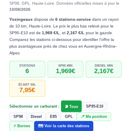
SP98, GPL. Haute-Loire.
Données officielles mises à jour le
10/08/2026
.
Yssingeaux
dispose de
6 stations-service
dans un rayon
de 10 km, Haute-Loire. Le prix le plus bas relevé pour le
SP95-E10 est de
1,969 €/L
, et
2,167 €/L
pour le gazole.
Comparez les stations ci-dessous pour identifier l'offre la
plus avantageuse près de chez vous en Auvergne-Rhône-
Alpes.
STATIONS
SP95 MIN
DIESEL MIN
6
1,969€
2,167€
ÉCART 50L
7,95€
Sélectionnez un carburant :
SP95-E10
⛽ Tous
SP98
Diesel
E85
GPL
📍 Ma position
⚡ Bornes
🗺️ Voir la carte des stations