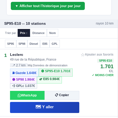
▼ Afficher tout l'historique jour par jour
SP95-E10 -- 10 stations
rayon 10 km
Trier par :
Prix ↑
Distance
Nom
SP95
SP98
Diesel
E85
GPL
☆
Leclerc
1
Ajouter aux favoris
49 rue de la République, France
SP95-E10
1.701
📍 2.7 km
Màj Données de démonstration
🔴 SP95-E10
1.701€
€/L
⛽ Gazole
1.648€
✓ MOINS CHER
🌿 E85
0.984€
🟣 SP98
1.984€
💨 GPLc
1.037€
📋 Copier
WhatsApp
🗺️ Y aller