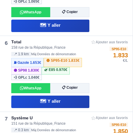
💨 GPLc
1.065€
📋 Copier
WhatsApp
🗺️ Y aller
☆
Total
6
Ajouter aux favoris
158 rue de la République, France
SP95-E10
1.833
📍 1.9 km
Màj Données de démonstration
🔴 SP95-E10
1.833€
€/L
⛽ Gazole
1.653€
🌿 E85
0.970€
🟣 SP98
1.830€
💨 GPLc
1.040€
📋 Copier
WhatsApp
🗺️ Y aller
☆
Système U
7
Ajouter aux favoris
151 rue de la République, France
SP95-E10
1.850
📍 0.3 km
Màj Données de démonstration