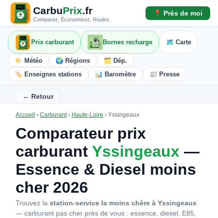
Carbu
Prix
.fr
📍 Près de moi
Comparez. Économisez. Roulez.
Prix carburant
Bornes recharge
🗺️ Carte
🌤️ Météo
🌍 Régions
🗂️ Dép.
🏷️ Enseignes stations
📊 Baromètre
📰 Presse
← Retour
Accueil
›
Carburant
›
Haute-Loire
›
Yssingeaux
Comparateur prix
carburant
Yssingeaux
—
Essence & Diesel moins
cher 2026
Trouvez la
station-service la moins chère à Yssingeaux
— carburant pas cher près de vous : essence, diesel, E85,