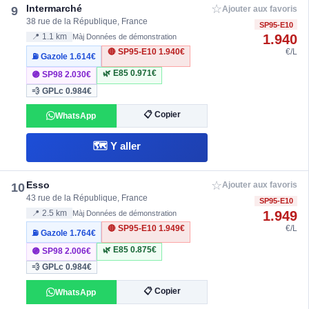
☆
Intermarché
9
Ajouter aux favoris
38 rue de la République, France
SP95-E10
1.940
📍 1.1 km
Màj Données de démonstration
🔴 SP95-E10
1.940€
€/L
⛽ Gazole
1.614€
🌿 E85
0.971€
🟣 SP98
2.030€
💨 GPLc
0.984€
📋 Copier
WhatsApp
🗺️ Y aller
☆
Esso
10
Ajouter aux favoris
43 rue de la République, France
SP95-E10
1.949
📍 2.5 km
Màj Données de démonstration
🔴 SP95-E10
1.949€
€/L
⛽ Gazole
1.764€
🌿 E85
0.875€
🟣 SP98
2.006€
💨 GPLc
0.984€
📋 Copier
WhatsApp