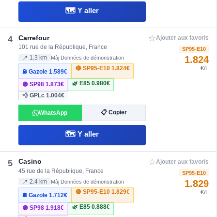
🗺️ Y aller
☆
Carrefour
4
Ajouter aux favoris
101 rue de la République, France
SP95-E10
1.824
📍 1.3 km
Màj Données de démonstration
🔴 SP95-E10
1.824€
€/L
⛽ Gazole
1.589€
🌿 E85
0.980€
🟣 SP98
1.873€
💨 GPLc
1.004€
📋 Copier
WhatsApp
🗺️ Y aller
☆
Casino
5
Ajouter aux favoris
45 rue de la République, France
SP95-E10
1.829
📍 2.4 km
Màj Données de démonstration
🔴 SP95-E10
1.829€
€/L
⛽ Gazole
1.712€
🌿 E85
0.888€
🟣 SP98
1.918€