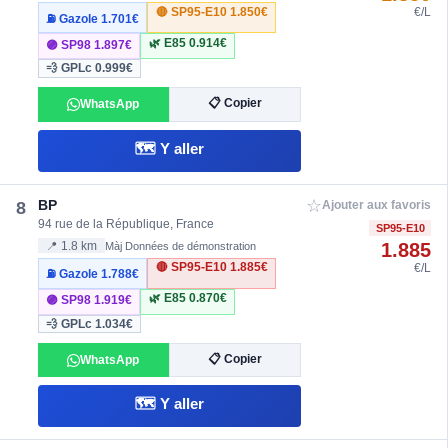
🔴 SP95-E10
1.850€
€/L
⛽ Gazole
1.701€
🌿 E85
0.914€
🟣 SP98
1.897€
💨 GPLc
0.999€
📋 Copier
WhatsApp
🗺️ Y aller
☆
BP
8
Ajouter aux favoris
94 rue de la République, France
SP95-E10
1.885
📍 1.8 km
Màj Données de démonstration
🔴 SP95-E10
1.885€
€/L
⛽ Gazole
1.788€
🌿 E85
0.870€
🟣 SP98
1.919€
💨 GPLc
1.034€
📋 Copier
WhatsApp
🗺️ Y aller