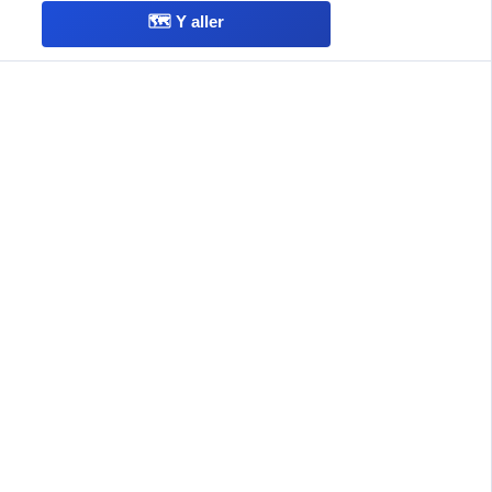
🗺️ Y aller