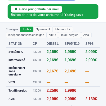
🔔 Alerte prix gratuite par mail
Baisse de prix de votre carburant à
Yssingeaux
Enseigne :
Toutes
Système U
Intermarché
Indépendant sans enseigne
VITO
TotalEnergies
Avia
STATION
CP
DIESEL
SP95/E10
SP98
E
2,169€
1,969€
2,099€
0
Système U
43200
2,169€
1,969€
2,099€
0
Intermarché
43200
Indépendant
2,167€
2,149€
—
0
sans
43200
enseigne
—
—
—
VITO
43200
2,250€
1,990€
—
TotalEnergies
43200
2,199€
2,099€
2,139€
Avia
43200