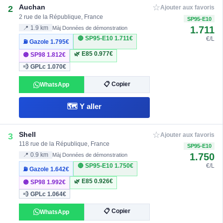
☆
Auchan
2
Ajouter aux favoris
2 rue de la République, France
SP95-E10
1.711
📍 1.9 km
Màj Données de démonstration
🔴 SP95-E10
1.711€
€/L
⛽ Gazole
1.795€
🌿 E85
0.977€
🟣 SP98
1.812€
💨 GPLc
1.070€
📋 Copier
WhatsApp
🗺️ Y aller
☆
Shell
3
Ajouter aux favoris
118 rue de la République, France
SP95-E10
1.750
📍 0.9 km
Màj Données de démonstration
🔴 SP95-E10
1.750€
€/L
⛽ Gazole
1.642€
🌿 E85
0.926€
🟣 SP98
1.992€
💨 GPLc
1.064€
📋 Copier
WhatsApp