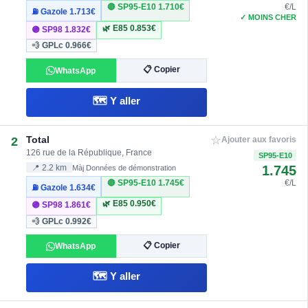
🔴 SP95-E10
1.710€
€/L
⛽ Gazole
1.713€
✓ MOINS CHER
🌿 E85
0.853€
🟣 SP98
1.832€
💨 GPLc
0.966€
📋 Copier
WhatsApp
🗺️ Y aller
☆
Total
2
Ajouter aux favoris
126 rue de la République, France
SP95-E10
1.745
📍 2.2 km
Màj Données de démonstration
🔴 SP95-E10
1.745€
€/L
⛽ Gazole
1.634€
🌿 E85
0.950€
🟣 SP98
1.861€
💨 GPLc
0.992€
📋 Copier
WhatsApp
🗺️ Y aller