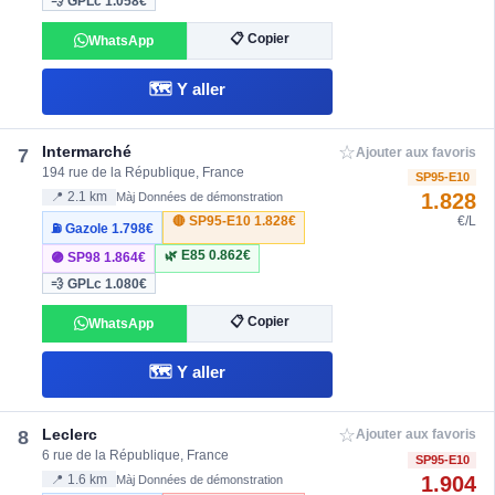
💨 GPLc
1.058€
📋 Copier
WhatsApp
🗺️ Y aller
☆
Intermarché
7
Ajouter aux favoris
194 rue de la République, France
SP95-E10
1.828
📍 2.1 km
Màj Données de démonstration
🔴 SP95-E10
1.828€
€/L
⛽ Gazole
1.798€
🌿 E85
0.862€
🟣 SP98
1.864€
💨 GPLc
1.080€
📋 Copier
WhatsApp
🗺️ Y aller
☆
Leclerc
8
Ajouter aux favoris
6 rue de la République, France
SP95-E10
1.904
📍 1.6 km
Màj Données de démonstration