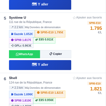
🗺️ Y aller
☆
Système U
5
Ajouter aux favoris
111 rue de la République, France
SP95-E10
1.795
📍 2.2 km
Màj Données de démonstration
🔴 SP95-E10
1.795€
€/L
⛽ Gazole
1.652€
🌿 E85
0.911€
🟣 SP98
1.817€
💨 GPLc
0.963€
📋 Copier
WhatsApp
🗺️ Y aller
☆
Shell
6
Ajouter aux favoris
124 rue de la République, France
SP95-E10
1.821
📍 2.3 km
Màj Données de démonstration
🔴 SP95-E10
1.821€
€/L
⛽ Gazole
1.696€
🌿 E85
0.956€
🟣 SP98
1.810€