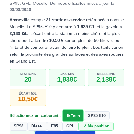
SP98, GPL. Moselle.
Données officielles mises à jour le
08/08/2026
.
Amneville
compte
21 stations-service
référencées dans le
Moselle. Le SP95-E10 y démarre à
1,939 €/L
et le gazole à
2,139 €/L
. L'écart entre la station la moins chère et la plus
chère peut atteindre
10,50 €
sur un plein de 50 litres, d'où
l'intérêt de comparer avant de faire le plein. Les tarifs varient
selon la proximité des grandes surfaces et des axes routiers
en Grand Est.
STATIONS
SP95 MIN
DIESEL MIN
20
1,939€
2,139€
ÉCART 50L
10,50€
Sélectionnez un carburant :
SP95-E10
⛽ Tous
SP98
Diesel
E85
GPL
📍 Ma position