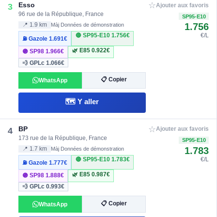
☆
Esso
3
Ajouter aux favoris
96 rue de la République, France
SP95-E10
1.756
📍 1.9 km
Màj Données de démonstration
🔴 SP95-E10
1.756€
€/L
⛽ Gazole
1.691€
🌿 E85
0.922€
🟣 SP98
1.966€
💨 GPLc
1.066€
📋 Copier
WhatsApp
🗺️ Y aller
☆
BP
4
Ajouter aux favoris
173 rue de la République, France
SP95-E10
1.783
📍 1.7 km
Màj Données de démonstration
🔴 SP95-E10
1.783€
€/L
⛽ Gazole
1.777€
🌿 E85
0.987€
🟣 SP98
1.888€
💨 GPLc
0.993€
📋 Copier
WhatsApp