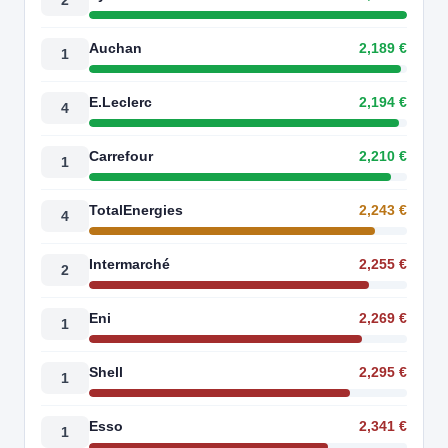
2
Auchan
2,189 €
1
E.Leclerc
2,194 €
4
Carrefour
2,210 €
1
TotalEnergies
2,243 €
4
Intermarché
2,255 €
2
Eni
2,269 €
1
Shell
2,295 €
1
Esso
2,341 €
1