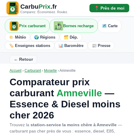
Carbu
Prix
.fr
📍 Près de moi
Comparez. Économisez. Roulez.
Prix carburant
Bornes recharge
🗺️ Carte
🌤️ Météo
🌍 Régions
🗂️ Dép.
🏷️ Enseignes stations
📊 Baromètre
📰 Presse
← Retour
Accueil
›
Carburant
›
Moselle
›
Amneville
Comparateur prix
carburant
Amneville
—
Essence & Diesel moins
cher 2026
Trouvez la
station-service la moins chère à Amneville
—
carburant pas cher près de vous : essence, diesel, E85,