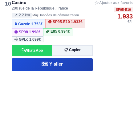
☆
Casino
10
Ajouter aux favoris
200 rue de la République, France
SP95-E10
1.933
📍 2.2 km
Màj Données de démonstration
🔴 SP95-E10
1.933€
€/L
⛽ Gazole
1.753€
🌿 E85
0.994€
🟣 SP98
1.998€
💨 GPLc
1.099€
📋 Copier
WhatsApp
🗺️ Y aller