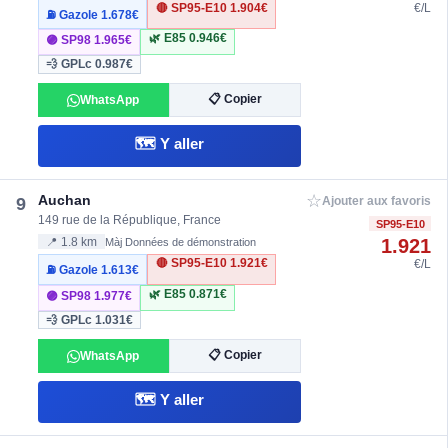
🔴 SP95-E10
1.904€
€/L
⛽ Gazole
1.678€
🌿 E85
0.946€
🟣 SP98
1.965€
💨 GPLc
0.987€
📋 Copier
WhatsApp
🗺️ Y aller
☆
Auchan
9
Ajouter aux favoris
149 rue de la République, France
SP95-E10
1.921
📍 1.8 km
Màj Données de démonstration
🔴 SP95-E10
1.921€
€/L
⛽ Gazole
1.613€
🌿 E85
0.871€
🟣 SP98
1.977€
💨 GPLc
1.031€
📋 Copier
WhatsApp
🗺️ Y aller