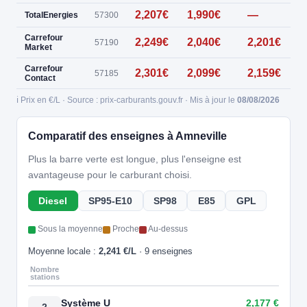
2,207€
1,990€
—
0
TotalEnergies
57300
Carrefour
2,249€
2,040€
2,201€
57190
Market
Carrefour
2,301€
2,099€
2,159€
57185
Contact
ℹ️ Prix en €/L · Source : prix-carburants.gouv.fr · Mis à jour le
08/08/2026
Comparatif des enseignes à Amneville
Plus la barre verte est longue, plus l'enseigne est
avantageuse pour le carburant choisi.
Diesel
SP95-E10
SP98
E85
GPL
Sous la moyenne
Proche
Au-dessus
Moyenne locale :
2,241 €/L
· 9 enseignes
Nombre
stations
Système U
2,177 €