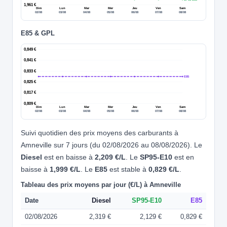
1,961 €
Dim
Lun
Mar
Mer
Jeu
Ven
Sam
02/08
03/08
04/08
05/08
06/08
07/08
08/08
E85 & GPL
0,849 €
0,841 €
0,833 €
E85
0,825 €
0,817 €
0,809 €
Dim
Lun
Mar
Mer
Jeu
Ven
Sam
02/08
03/08
04/08
05/08
06/08
07/08
08/08
Suivi quotidien des prix moyens des carburants à
Amneville sur 7 jours (du 02/08/2026 au 08/08/2026). Le
Diesel
est en baisse à
2,209 €/L
. Le
SP95-E10
est en
baisse à
1,999 €/L
. Le
E85
est stable à
0,829 €/L
.
Tableau des prix moyens par jour (€/L) à Amneville
Date
Diesel
SP95-E10
E85
02/08/2026
2,319 €
2,129 €
0,829 €