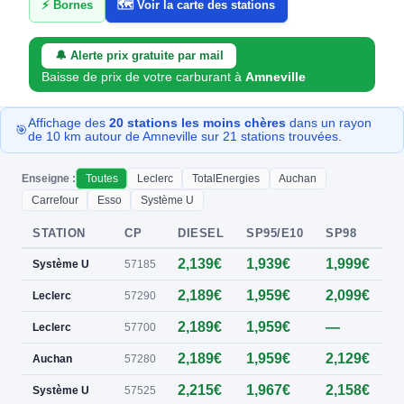
⚡ Bornes
🗺️ Voir la carte des stations
🔔 Alerte prix gratuite par mail
Baisse de prix de votre carburant à
Amneville
Affichage des
20 stations les moins chères
dans un rayon
🎯
de 10 km autour de Amneville sur 21 stations trouvées.
Enseigne :
Toutes
Leclerc
TotalEnergies
Auchan
Carrefour
Esso
Système U
STATION
CP
DIESEL
SP95/E10
SP98
E
2,139€
1,939€
1,999€
Système U
57185
2,189€
1,959€
2,099€
0
Leclerc
57290
2,189€
1,959€
—
0
Leclerc
57700
2,189€
1,959€
2,129€
0
Auchan
57280
2,215€
1,967€
2,158€
Système U
57525