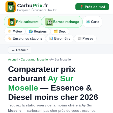
Carbu
Prix
.fr
📍 Près de moi
Comparez. Économisez. Roulez.
Prix carburant
Bornes recharge
🗺️ Carte
🌤️ Météo
🌍 Régions
🗂️ Dép.
🏷️ Enseignes stations
📊 Baromètre
📰 Presse
← Retour
Accueil
›
Carburant
›
Moselle
›
Ay Sur Moselle
Comparateur prix
carburant
Ay Sur
Moselle
— Essence &
Diesel moins cher 2026
Trouvez la
station-service la moins chère à Ay Sur
Moselle
— carburant pas cher près de vous : essence,