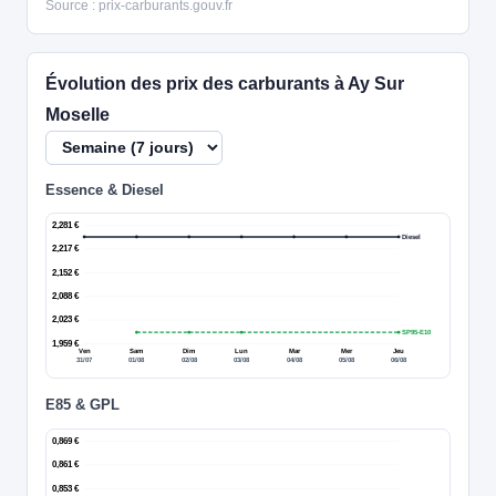
Source : prix-carburants.gouv.fr
Évolution des prix des carburants à Ay Sur
Moselle
Essence & Diesel
2,281 €
Diesel
2,217 €
2,152 €
2,088 €
2,023 €
SP95-E10
1,959 €
Ven
Sam
Dim
Lun
Mar
Mer
Jeu
31/07
01/08
02/08
03/08
04/08
05/08
06/08
E85 & GPL
0,869 €
0,861 €
0,853 €