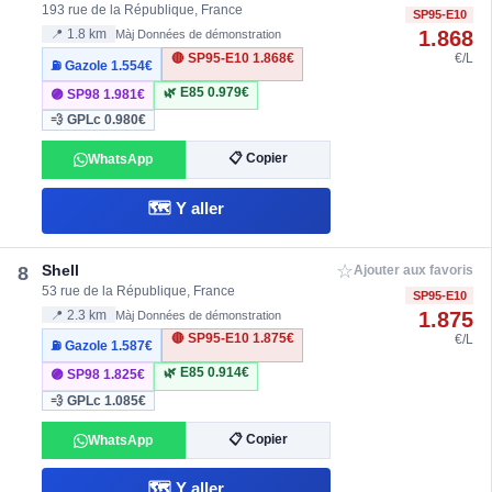
193 rue de la République, France
SP95-E10
1.868
📍 1.8 km
Màj Données de démonstration
🔴 SP95-E10
1.868€
€/L
⛽ Gazole
1.554€
🌿 E85
0.979€
🟣 SP98
1.981€
💨 GPLc
0.980€
📋 Copier
WhatsApp
🗺️ Y aller
☆
Shell
8
Ajouter aux favoris
53 rue de la République, France
SP95-E10
1.875
📍 2.3 km
Màj Données de démonstration
🔴 SP95-E10
1.875€
€/L
⛽ Gazole
1.587€
🌿 E85
0.914€
🟣 SP98
1.825€
💨 GPLc
1.085€
📋 Copier
WhatsApp
🗺️ Y aller