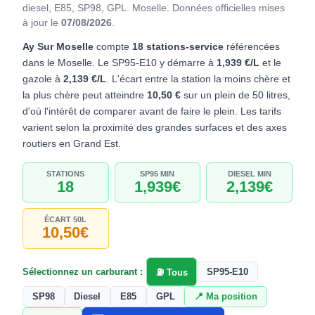
diesel, E85, SP98, GPL. Moselle.
Données officielles mises
à jour le
07/08/2026
.
Ay Sur Moselle
compte
18 stations-service
référencées
dans le Moselle. Le SP95-E10 y démarre à
1,939 €/L
et le
gazole à
2,139 €/L
. L'écart entre la station la moins chère et
la plus chère peut atteindre
10,50 €
sur un plein de 50 litres,
d'où l'intérêt de comparer avant de faire le plein. Les tarifs
varient selon la proximité des grandes surfaces et des axes
routiers en Grand Est.
STATIONS
SP95 MIN
DIESEL MIN
18
1,939€
2,139€
ÉCART 50L
10,50€
Sélectionnez un carburant :
SP95-E10
⛽ Tous
SP98
Diesel
E85
GPL
📍 Ma position