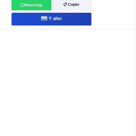
📋 Copier
WhatsApp
🗺️ Y aller