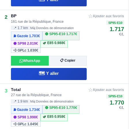
☆
BP
2
Ajouter aux favoris
161 rue de la République, France
SP95-E10
1.717
📍 1.7 km
Màj Données de démonstration
🔴 SP95-E10
1.717€
€/L
⛽ Gazole
1.703€
🌿 E85
0.988€
🟣 SP98
2.019€
💨 GPLc
1.030€
📋 Copier
WhatsApp
🗺️ Y aller
☆
Total
3
Ajouter aux favoris
27 rue de la République, France
SP95-E10
1.770
📍 1.9 km
Màj Données de démonstration
🔴 SP95-E10
1.770€
€/L
⛽ Gazole
1.734€
🌿 E85
0.958€
🟣 SP98
1.998€
💨 GPLc
1.045€