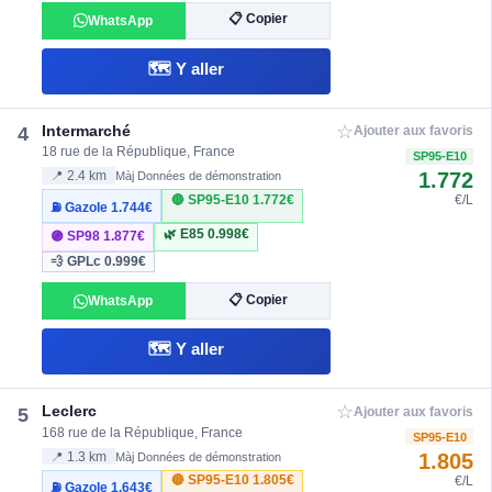
📋 Copier
WhatsApp
🗺️ Y aller
☆
Intermarché
4
Ajouter aux favoris
18 rue de la République, France
SP95-E10
1.772
📍 2.4 km
Màj Données de démonstration
🔴 SP95-E10
1.772€
€/L
⛽ Gazole
1.744€
🌿 E85
0.998€
🟣 SP98
1.877€
💨 GPLc
0.999€
📋 Copier
WhatsApp
🗺️ Y aller
☆
Leclerc
5
Ajouter aux favoris
168 rue de la République, France
SP95-E10
1.805
📍 1.3 km
Màj Données de démonstration
🔴 SP95-E10
1.805€
€/L
⛽ Gazole
1.643€