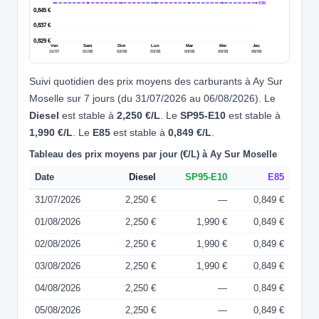
E85
0,845 €
0,837 €
0,829 €
Ven
Sam
Dim
Lun
Mar
Mer
Jeu
31/07
01/08
02/08
03/08
04/08
05/08
06/08
Suivi quotidien des prix moyens des carburants à Ay Sur
Moselle sur 7 jours (du 31/07/2026 au 06/08/2026). Le
Diesel
est stable à
2,250 €/L
. Le
SP95-E10
est stable à
1,990 €/L
. Le
E85
est stable à
0,849 €/L
.
Tableau des prix moyens par jour (€/L) à Ay Sur Moselle
Date
Diesel
SP95-E10
E85
31/07/2026
2,250 €
—
0,849 €
01/08/2026
2,250 €
1,990 €
0,849 €
02/08/2026
2,250 €
1,990 €
0,849 €
03/08/2026
2,250 €
1,990 €
0,849 €
04/08/2026
2,250 €
—
0,849 €
05/08/2026
2,250 €
—
0,849 €