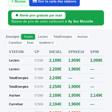
⚡ Bornes
🗺️ Voir la carte des stations
🔔 Alerte prix gratuite par mail
Baisse de prix de votre carburant à
Ay Sur Moselle
Enseigne :
Toutes
Leclerc
TotalEnergies
Auchan
Carrefour
Esso
Système U
STATION
CP
DIESEL
SP95/E10
SP98
E
2,189€
1,959€
2,099€
0
Leclerc
57290
2,209€
1,969€
—
0
Leclerc
57360
2,248€
—
—
0
TotalEnergies
57300
2,250€
1,990€
—
0
TotalEnergies
57270
2,189€
1,959€
2,149€
0
Auchan
57280
2,194€
1,960€
—
0
Carrefour
57300