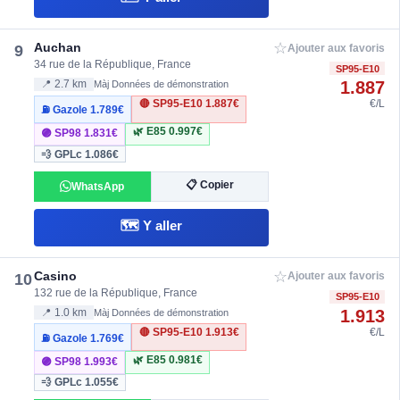
☆
Auchan
9
Ajouter aux favoris
34 rue de la République, France
SP95-E10
1.887
📍 2.7 km
Màj Données de démonstration
🔴 SP95-E10
1.887€
€/L
⛽ Gazole
1.789€
🌿 E85
0.997€
🟣 SP98
1.831€
💨 GPLc
1.086€
📋 Copier
WhatsApp
🗺️ Y aller
☆
Casino
10
Ajouter aux favoris
132 rue de la République, France
SP95-E10
1.913
📍 1.0 km
Màj Données de démonstration
🔴 SP95-E10
1.913€
€/L
⛽ Gazole
1.769€
🌿 E85
0.981€
🟣 SP98
1.993€
💨 GPLc
1.055€