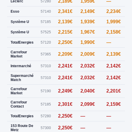
2,189€
1,959€
—
Leclerc
57280
2,341€
2,149€
2,234€
Esso
57140
2,139€
1,939€
1,999€
Système U
57185
2,215€
1,967€
2,158€
Système U
57525
2,250€
1,990€
—
TotalEnergies
57120
Carrefour
2,209€
2,009€
2,139€
57365
Market
2,241€
2,032€
2,142€
Intermarché
57310
Supermarché
2,241€
2,032€
2,142€
57310
Match
Carrefour
2,249€
2,040€
2,201€
57190
Market
Carrefour
2,301€
2,099€
2,159€
57185
Contact
2,250€
—
—
TotalEnergies
57280
153 Route De
2,250€
—
—
57300
Metz