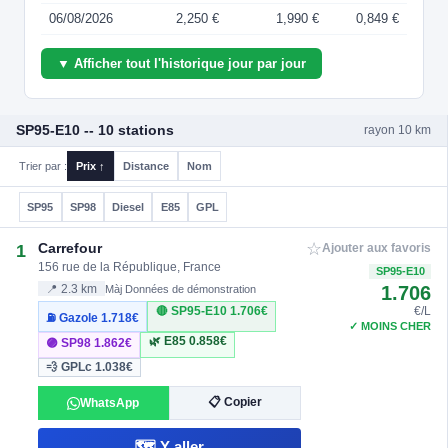
06/08/2026
2,250 €
1,990 €
0,849 €
▼ Afficher tout l'historique jour par jour
SP95-E10 -- 10 stations
rayon 10 km
Trier par :
Prix ↑
Distance
Nom
SP95
SP98
Diesel
E85
GPL
☆
Carrefour
1
Ajouter aux favoris
156 rue de la République, France
SP95-E10
1.706
📍 2.3 km
Màj Données de démonstration
🔴 SP95-E10
1.706€
€/L
⛽ Gazole
1.718€
✓ MOINS CHER
🌿 E85
0.858€
🟣 SP98
1.862€
💨 GPLc
1.038€
📋 Copier
WhatsApp
🗺️ Y aller