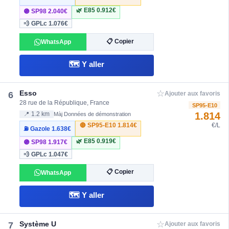
🌿 E85
0.912€
🟣 SP98
2.040€
💨 GPLc
1.076€
📋 Copier
WhatsApp
🗺️ Y aller
☆
Esso
6
Ajouter aux favoris
28 rue de la République, France
SP95-E10
1.814
📍 1.2 km
Màj Données de démonstration
🔴 SP95-E10
1.814€
€/L
⛽ Gazole
1.638€
🌿 E85
0.919€
🟣 SP98
1.917€
💨 GPLc
1.047€
📋 Copier
WhatsApp
🗺️ Y aller
☆
Système U
7
Ajouter aux favoris