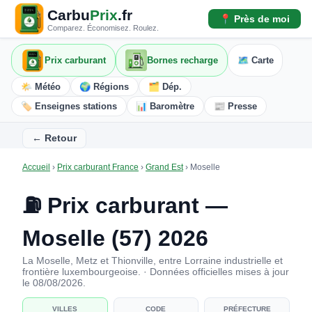
Carbu
Prix
.fr
📍 Près de moi
Comparez. Économisez. Roulez.
Prix carburant
Bornes recharge
🗺️ Carte
🌤️ Météo
🌍 Régions
🗂️ Dép.
🏷️ Enseignes stations
📊 Baromètre
📰 Presse
← Retour
Accueil
›
Prix carburant France
›
Grand Est
›
Moselle
⛽ Prix carburant —
Moselle (57) 2026
La Moselle, Metz et Thionville, entre Lorraine industrielle et
frontière luxembourgeoise. · Données officielles mises à jour
le 08/08/2026.
VILLES
CODE
PRÉFECTURE