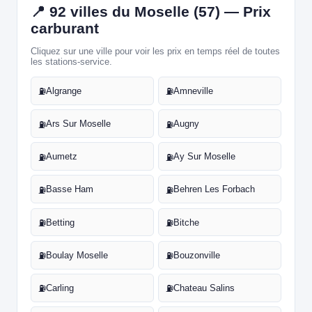
📍 92 villes du Moselle (57) — Prix
carburant
Cliquez sur une ville pour voir les prix en temps réel de toutes
les stations-service.
Algrange
Amneville
⛽
⛽
Ars Sur Moselle
Augny
⛽
⛽
Aumetz
Ay Sur Moselle
⛽
⛽
Basse Ham
Behren Les Forbach
⛽
⛽
Betting
Bitche
⛽
⛽
Boulay Moselle
Bouzonville
⛽
⛽
Carling
Chateau Salins
⛽
⛽