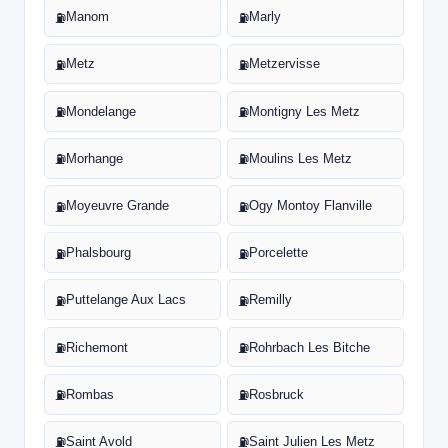
Manom
Marly
⛽
⛽
Metz
Metzervisse
⛽
⛽
Mondelange
Montigny Les Metz
⛽
⛽
Morhange
Moulins Les Metz
⛽
⛽
Moyeuvre Grande
Ogy Montoy Flanville
⛽
⛽
Phalsbourg
Porcelette
⛽
⛽
Puttelange Aux Lacs
Remilly
⛽
⛽
Richemont
Rohrbach Les Bitche
⛽
⛽
Rombas
Rosbruck
⛽
⛽
Saint Avold
Saint Julien Les Metz
⛽
⛽