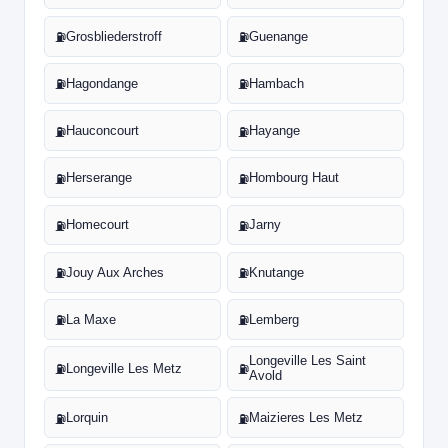
Grosbliederstroff
Guenange
⛽
⛽
Hagondange
Hambach
⛽
⛽
Hauconcourt
Hayange
⛽
⛽
Herserange
Hombourg Haut
⛽
⛽
Homecourt
Jarny
⛽
⛽
Jouy Aux Arches
Knutange
⛽
⛽
La Maxe
Lemberg
⛽
⛽
Longeville Les Saint
Longeville Les Metz
⛽
⛽
Avold
Lorquin
Maizieres Les Metz
⛽
⛽