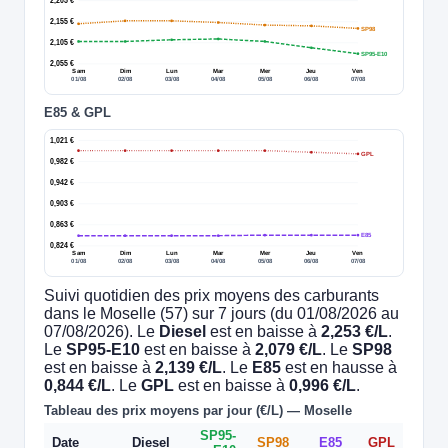
2,205 €
2,155 €
SP98
2,105 €
SP95-E10
2,055 €
Sam
Dim
Lun
Mar
Mer
Jeu
Ven
01/08
02/08
03/08
04/08
05/08
06/08
07/08
E85 & GPL
1,021 €
GPL
0,982 €
0,942 €
0,903 €
0,863 €
E85
0,824 €
Sam
Dim
Lun
Mar
Mer
Jeu
Ven
01/08
02/08
03/08
04/08
05/08
06/08
07/08
Suivi quotidien des prix moyens des carburants
dans le Moselle (57) sur 7 jours (du 01/08/2026 au
07/08/2026). Le
Diesel
est en baisse à
2,253 €/L
.
Le
SP95-E10
est en baisse à
2,079 €/L
. Le
SP98
est en baisse à
2,139 €/L
. Le
E85
est en hausse à
0,844 €/L
. Le
GPL
est en baisse à
0,996 €/L
.
Tableau des prix moyens par jour (€/L) — Moselle
SP95-
Date
Diesel
SP98
E85
GPL