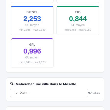
DIESEL
E85
2,253
0,844
€/L moyen
€/L moyen
min 2,088 · max 2,349
min 0,788 · max 0,989
GPL
0,996
€/L moyen
min 0,949 · max 1,123
🔍 Rechercher une ville dans le Moselle
92 villes