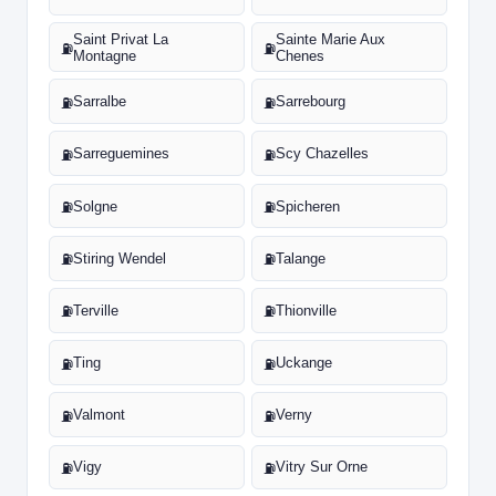
Saint Privat La
Sainte Marie Aux
⛽
⛽
Montagne
Chenes
Sarralbe
Sarrebourg
⛽
⛽
Sarreguemines
Scy Chazelles
⛽
⛽
Solgne
Spicheren
⛽
⛽
Stiring Wendel
Talange
⛽
⛽
Terville
Thionville
⛽
⛽
Ting
Uckange
⛽
⛽
Valmont
Verny
⛽
⛽
Vigy
Vitry Sur Orne
⛽
⛽