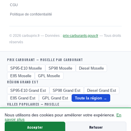
CGU
Politique de confidentialité
© 2026 carbuprix.fr — Données :
prix-carburants.gouv.fr
— Tous droits
réservés
PRIX CARBURANT — MOSELLE PAR CARBURANT
SP95-E10 Moselle
SP98 Moselle
Diesel Moselle
E85 Moselle
GPL Moselle
RÉGION GRAND EST
SP95-E10 Grand Est
SP98 Grand Est
Diesel Grand Est
E85 Grand Est
GPL Grand Est
Toute la région →
VILLES POPULAIRES — MOSELLE
Algrange
Amneville
Ars Sur Moselle
Augny
Aumetz
Nous utilisons des cookies pour améliorer votre expérience.
En
savoir plus
Ay Sur Moselle
Basse Ham
Behren Les Forbach
Accepter
Refuser
Betting
Bitche
Boulay Moselle
Bouzonville