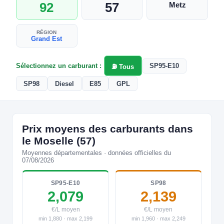
92
57
Metz
RÉGION
Grand Est
Sélectionnez un carburant :
SP95-E10
⛽ Tous
SP98
Diesel
E85
GPL
Prix moyens des carburants dans
le Moselle (57)
Moyennes départementales · données officielles du
07/08/2026
SP95-E10
SP98
2,079
2,139
€/L moyen
€/L moyen
min 1,880 · max 2,199
min 1,960 · max 2,249