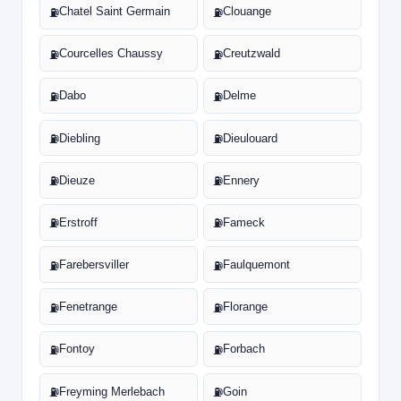
Chatel Saint Germain
Clouange
⛽
⛽
Courcelles Chaussy
Creutzwald
⛽
⛽
Dabo
Delme
⛽
⛽
Diebling
Dieulouard
⛽
⛽
Dieuze
Ennery
⛽
⛽
Erstroff
Fameck
⛽
⛽
Farebersviller
Faulquemont
⛽
⛽
Fenetrange
Florange
⛽
⛽
Fontoy
Forbach
⛽
⛽
Freyming Merlebach
Goin
⛽
⛽