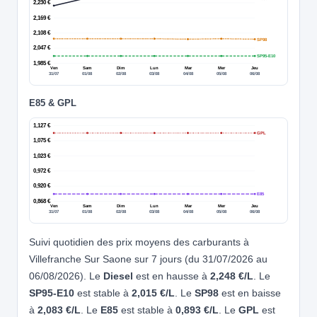
2,230 €
2,169 €
2,108 €
SP98
2,047 €
SP95-E10
1,985 €
Ven
Sam
Dim
Lun
Mar
Mer
Jeu
31/07
01/08
02/08
03/08
04/08
05/08
06/08
E85 & GPL
1,127 €
GPL
1,075 €
1,023 €
0,972 €
0,920 €
E85
0,868 €
Ven
Sam
Dim
Lun
Mar
Mer
Jeu
31/07
01/08
02/08
03/08
04/08
05/08
06/08
Suivi quotidien des prix moyens des carburants à
Villefranche Sur Saone sur 7 jours (du 31/07/2026 au
06/08/2026). Le
Diesel
est en hausse à
2,248 €/L
. Le
SP95-E10
est stable à
2,015 €/L
. Le
SP98
est en baisse
à
2,083 €/L
. Le
E85
est stable à
0,893 €/L
. Le
GPL
est