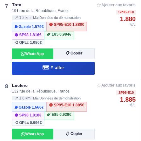
☆
Total
7
Ajouter aux favoris
191 rue de la République, France
SP95-E10
1.880
📍 1.2 km
Màj Données de démonstration
🔴 SP95-E10
1.880€
€/L
⛽ Gazole
1.579€
🌿 E85
0.994€
🟣 SP98
1.816€
💨 GPLc
1.080€
📋 Copier
WhatsApp
🗺️ Y aller
☆
Leclerc
8
Ajouter aux favoris
132 rue de la République, France
SP95-E10
1.885
📍 1.8 km
Màj Données de démonstration
🔴 SP95-E10
1.885€
€/L
⛽ Gazole
1.666€
🌿 E85
0.929€
🟣 SP98
1.818€
💨 GPLc
0.996€
📋 Copier
WhatsApp