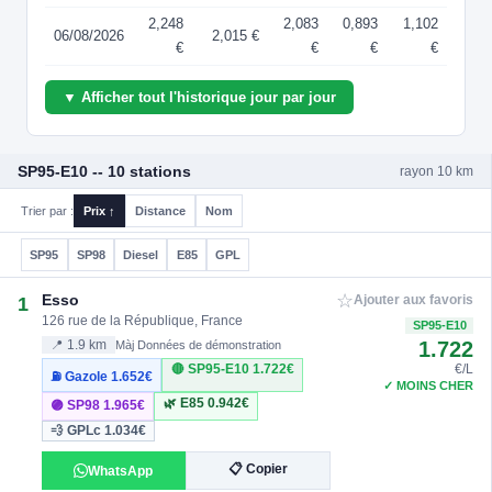
2,248
2,083
0,893
1,102
06/08/2026
2,015 €
€
€
€
€
▼ Afficher tout l'historique jour par jour
SP95-E10 -- 10 stations
rayon 10 km
Trier par :
Prix ↑
Distance
Nom
SP95
SP98
Diesel
E85
GPL
☆
Esso
1
Ajouter aux favoris
126 rue de la République, France
SP95-E10
1.722
📍 1.9 km
Màj Données de démonstration
🔴 SP95-E10
1.722€
€/L
⛽ Gazole
1.652€
✓ MOINS CHER
🌿 E85
0.942€
🟣 SP98
1.965€
💨 GPLc
1.034€
📋 Copier
WhatsApp