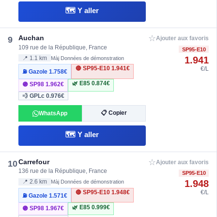
🗺️ Y aller
☆
Auchan
9
Ajouter aux favoris
109 rue de la République, France
SP95-E10
1.941
📍 1.1 km
Màj Données de démonstration
🔴 SP95-E10
1.941€
€/L
⛽ Gazole
1.758€
🌿 E85
0.874€
🟣 SP98
1.962€
💨 GPLc
0.976€
📋 Copier
WhatsApp
🗺️ Y aller
☆
Carrefour
10
Ajouter aux favoris
136 rue de la République, France
SP95-E10
1.948
📍 2.6 km
Màj Données de démonstration
🔴 SP95-E10
1.948€
€/L
⛽ Gazole
1.571€
🌿 E85
0.999€
🟣 SP98
1.967€