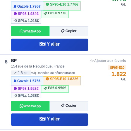
🔴 SP95-E10
1.776€
€/L
⛽ Gazole
1.796€
🌿 E85
0.973€
🟣 SP98
1.934€
💨 GPLc
1.018€
📋 Copier
WhatsApp
🗺️ Y aller
☆
BP
6
Ajouter aux favoris
154 rue de la République, France
SP95-E10
1.822
📍 1.8 km
Màj Données de démonstration
🔴 SP95-E10
1.822€
€/L
⛽ Gazole
1.575€
🌿 E85
0.950€
🟣 SP98
1.952€
💨 GPLc
1.038€
📋 Copier
WhatsApp
🗺️ Y aller