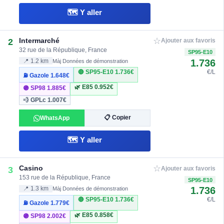
🗺️ Y aller
☆
Intermarché
2
Ajouter aux favoris
32 rue de la République, France
SP95-E10
1.736
📍 1.2 km
Màj Données de démonstration
🔴 SP95-E10
1.736€
€/L
⛽ Gazole
1.648€
🌿 E85
0.952€
🟣 SP98
1.885€
💨 GPLc
1.007€
📋 Copier
WhatsApp
🗺️ Y aller
☆
Casino
3
Ajouter aux favoris
153 rue de la République, France
SP95-E10
1.736
📍 1.3 km
Màj Données de démonstration
🔴 SP95-E10
1.736€
€/L
⛽ Gazole
1.779€
🌿 E85
0.858€
🟣 SP98
2.002€