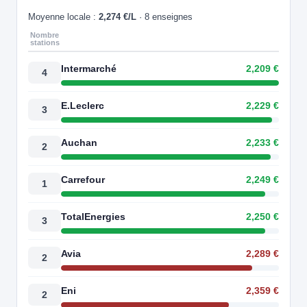
Moyenne locale :
2,274 €/L
· 8 enseignes
Nombre
stations
Intermarché
2,209 €
4
E.Leclerc
2,229 €
3
Auchan
2,233 €
2
Carrefour
2,249 €
1
TotalEnergies
2,250 €
3
Avia
2,289 €
2
Eni
2,359 €
2