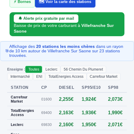
⚡ Bornes
🗺️ Voir la carte des stations
🔔 Alerte prix gratuite par mail
Baisse de prix de votre carburant à
Villefranche Sur
Saone
Affichage des
20 stations les moins chères
dans un rayon
🎯
de 10 km autour de Villefranche Sur Saone sur 23 stations
trouvées.
Enseigne :
Toutes
Leclerc
56 Chemin Du Plumeret
Intermarché
ENI
TotalEnergies Access
Carrefour Market
STATION
CP
DIESEL
SP95/E10
SP98
E
Carrefour
2,255€
1,924€
2,073€
01600
Market
TotalEnergies
2,163€
1,936€
1,990€
0
69400
Access
2,160€
1,950€
2,071€
0
Leclerc
69830