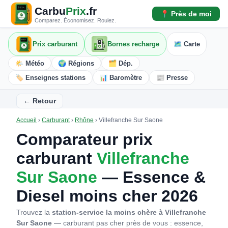
Carbu
Prix
.fr
📍 Près de moi
Comparez. Économisez. Roulez.
Prix carburant
Bornes recharge
🗺️ Carte
🌤️ Météo
🌍 Régions
🗂️ Dép.
🏷️ Enseignes stations
📊 Baromètre
📰 Presse
← Retour
Accueil
›
Carburant
›
Rhône
›
Villefranche Sur Saone
Comparateur prix
carburant
Villefranche
Sur Saone
— Essence &
Diesel moins cher 2026
Trouvez la
station-service la moins chère à Villefranche
Sur Saone
— carburant pas cher près de vous : essence,