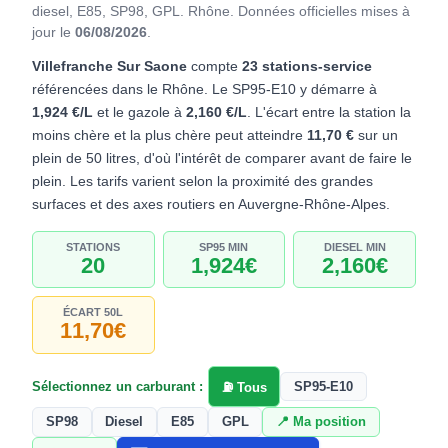
diesel, E85, SP98, GPL. Rhône.
Données officielles mises à
jour le
06/08/2026
.
Villefranche Sur Saone
compte
23 stations-service
référencées dans le Rhône. Le SP95-E10 y démarre à
1,924 €/L
et le gazole à
2,160 €/L
. L'écart entre la station la
moins chère et la plus chère peut atteindre
11,70 €
sur un
plein de 50 litres, d'où l'intérêt de comparer avant de faire le
plein. Les tarifs varient selon la proximité des grandes
surfaces et des axes routiers en Auvergne-Rhône-Alpes.
STATIONS
SP95 MIN
DIESEL MIN
20
1,924€
2,160€
ÉCART 50L
11,70€
Sélectionnez un carburant :
SP95-E10
⛽ Tous
SP98
Diesel
E85
GPL
📍 Ma position