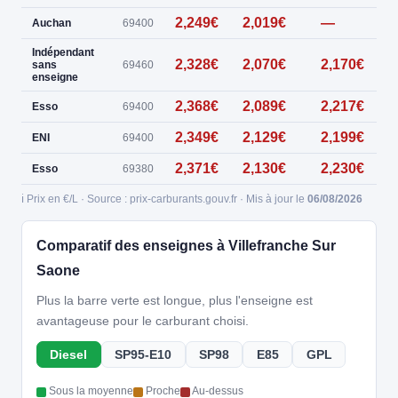
2,249€
2,019€
—
Auchan
69400
Indépendant
2,328€
2,070€
2,170€
0
sans
69460
enseigne
2,368€
2,089€
2,217€
Esso
69400
2,349€
2,129€
2,199€
0
ENI
69400
2,371€
2,130€
2,230€
0
Esso
69380
ℹ️ Prix en €/L · Source : prix-carburants.gouv.fr · Mis à jour le
06/08/2026
Comparatif des enseignes à Villefranche Sur
Saone
Plus la barre verte est longue, plus l'enseigne est
avantageuse pour le carburant choisi.
Diesel
SP95-E10
SP98
E85
GPL
Sous la moyenne
Proche
Au-dessus