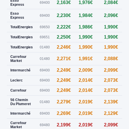
Esso
2,163€
1,976€
2,084€
69400
Express
Esso
2,230€
1,984€
2,096€
0
69400
Express
2,222€
1,986€
1,990€
TotalEnergies
69650
2,250€
1,990€
1,990€
0
TotalEnergies
69651
2,246€
1,990€
1,990€
TotalEnergies
01480
Carrefour
2,271€
1,991€
2,088€
01480
Market
2,249€
2,009€
2,099€
0
Intermarché
69400
2,249€
2,014€
2,073€
0
Leclerc
69400
2,249€
2,014€
2,073€
Carrefour
69400
56 Chemin
2,279€
2,019€
2,139€
0
01480
Du Plumeret
2,269€
2,019€
2,129€
0
Intermarché
69400
Carrefour
2,199€
2,019€
2,099€
0
69480
Market