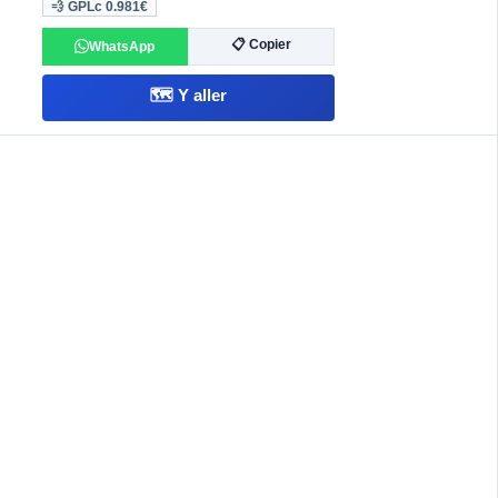
💨 GPLc
0.981€
📋 Copier
WhatsApp
🗺️ Y aller