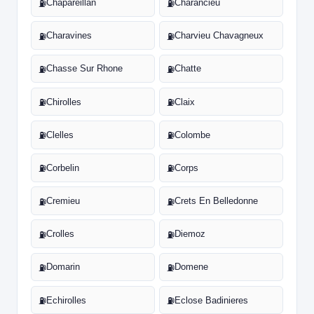
Chapareillan
Charancieu
⛽
⛽
Charavines
Charvieu Chavagneux
⛽
⛽
Chasse Sur Rhone
Chatte
⛽
⛽
Chirolles
Claix
⛽
⛽
Clelles
Colombe
⛽
⛽
Corbelin
Corps
⛽
⛽
Cremieu
Crets En Belledonne
⛽
⛽
Crolles
Diemoz
⛽
⛽
Domarin
Domene
⛽
⛽
Echirolles
Eclose Badinieres
⛽
⛽