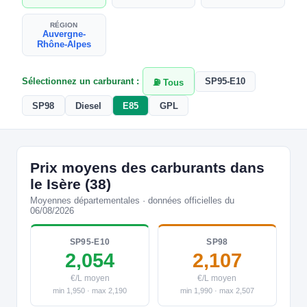
RÉGION
Auvergne-
Rhône-Alpes
Sélectionnez un carburant :
SP95-E10
⛽ Tous
SP98
Diesel
E85
GPL
Prix moyens des carburants dans
le Isère (38)
Moyennes départementales · données officielles du
06/08/2026
SP95-E10
SP98
2,054
2,107
€/L moyen
€/L moyen
min 1,950 · max 2,190
min 1,990 · max 2,507