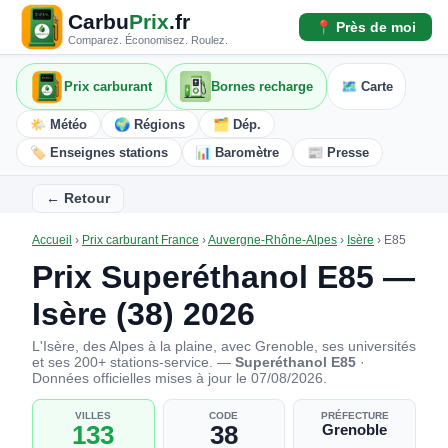
Carbu
Prix
.fr
📍 Près de moi
Comparez. Économisez. Roulez.
Prix carburant
Bornes recharge
🗺️ Carte
🌤️ Météo
🌍 Régions
🗂️ Dép.
🏷️ Enseignes stations
📊 Baromètre
📰 Presse
← Retour
Accueil
›
Prix carburant France
›
Auvergne-Rhône-Alpes
›
Isère
›
E85
Prix Superéthanol E85 —
Isère (38) 2026
L'Isère, des Alpes à la plaine, avec Grenoble, ses universités
et ses 200+ stations-service. —
Superéthanol E85
·
Données officielles mises à jour le 07/08/2026.
VILLES
CODE
PRÉFECTURE
133
38
Grenoble