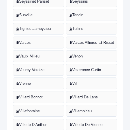
Seyssinet Pariset
Seyssins
⛽
⛽
Susville
Tencin
⛽
⛽
Tignieu Jameyzieu
Tullins
⛽
⛽
Varces
Varces Allieres Et Risset
⛽
⛽
Vaulx Milieu
Venon
⛽
⛽
Veurey Voroize
Vezeronce Curtin
⛽
⛽
Vienne
Vif
⛽
⛽
Villard Bonnot
Villard De Lans
⛽
⛽
Villefontaine
Villemoirieu
⛽
⛽
Villette D Anthon
Villette De Vienne
⛽
⛽