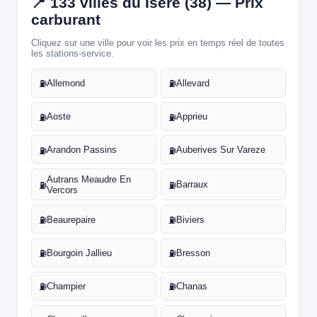
📍 133 villes du Isère (38) — Prix
carburant
Cliquez sur une ville pour voir les prix en temps réel de toutes
les stations-service.
Allemond
Allevard
⛽
⛽
Aoste
Apprieu
⛽
⛽
Arandon Passins
Auberives Sur Vareze
⛽
⛽
Autrans Meaudre En
Barraux
⛽
⛽
Vercors
Beaurepaire
Biviers
⛽
⛽
Bourgoin Jallieu
Bresson
⛽
⛽
Champier
Chanas
⛽
⛽