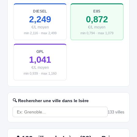
DIESEL
E85
2,249
0,872
€/L moyen
€/L moyen
min 2,116 · max 2,499
min 0,794 · max 1,079
GPL
1,041
€/L moyen
min 0,939 · max 1,160
🔍 Rechercher une ville dans le Isère
133 villes