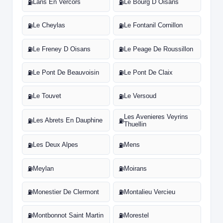
Lans En Vercors
Le Bourg D Oisans
⛽
⛽
Le Cheylas
Le Fontanil Cornillon
⛽
⛽
Le Freney D Oisans
Le Peage De Roussillon
⛽
⛽
Le Pont De Beauvoisin
Le Pont De Claix
⛽
⛽
Le Touvet
Le Versoud
⛽
⛽
Les Avenieres Veyrins
Les Abrets En Dauphine
⛽
⛽
Thuellin
Les Deux Alpes
Mens
⛽
⛽
Meylan
Moirans
⛽
⛽
Monestier De Clermont
Montalieu Vercieu
⛽
⛽
Montbonnot Saint Martin
Morestel
⛽
⛽