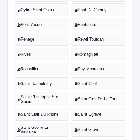
Oytier Saint Oblas
Pont De Cheruy
⛽
⛽
Pont Veque
Pontcharra
⛽
⛽
Renage
Revel Tourdan
⛽
⛽
Rives
Romagnieu
⛽
⛽
Roussillon
Ruy Montceau
⛽
⛽
Saint Barthelemy
Saint Chef
⛽
⛽
Saint Christophe Sur
Saint Clair De La Tour
⛽
⛽
Guiers
Saint Clair Du Rhone
Saint Egreve
⛽
⛽
Saint Geoire En
Saint Greve
⛽
⛽
Valdaine