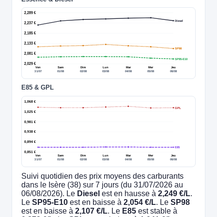
2,289 €
Diesel
2,237 €
2,185 €
2,133 €
SP98
2,081 €
SP95-E10
2,029 €
Ven
Sam
Dim
Lun
Mar
Mer
Jeu
31/07
01/08
02/08
03/08
04/08
05/08
06/08
E85 & GPL
1,068 €
GPL
1,025 €
0,981 €
0,938 €
0,894 €
E85
0,851 €
Ven
Sam
Dim
Lun
Mar
Mer
Jeu
31/07
01/08
02/08
03/08
04/08
05/08
06/08
Suivi quotidien des prix moyens des carburants
dans le Isère (38) sur 7 jours (du 31/07/2026 au
06/08/2026). Le
Diesel
est en hausse à
2,249 €/L
.
Le
SP95-E10
est en baisse à
2,054 €/L
. Le
SP98
est en baisse à
2,107 €/L
. Le
E85
est stable à