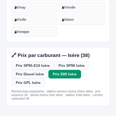
Vinay
Viriville
⛽
⛽
Vizille
Voiron
⛽
⛽
Voreppe
⛽
🔗 Prix par carburant — Isère (38)
Prix SP95-E10 Isère
Prix SP98 Isère
Prix Diesel Isère
Prix E85 Isère
Prix GPL Isère
Recherches populaires : station service moins chère Isère · prix
essence 38 · diesel moins cher Isère · station Total Isère · Leclerc
carburant 38