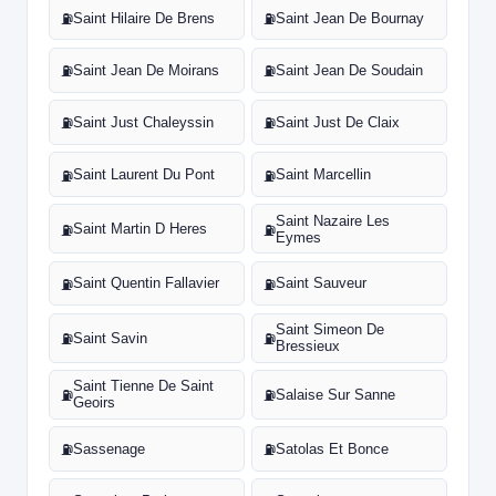
Saint Hilaire De Brens
Saint Jean De Bournay
⛽
⛽
Saint Jean De Moirans
Saint Jean De Soudain
⛽
⛽
Saint Just Chaleyssin
Saint Just De Claix
⛽
⛽
Saint Laurent Du Pont
Saint Marcellin
⛽
⛽
Saint Nazaire Les
Saint Martin D Heres
⛽
⛽
Eymes
Saint Quentin Fallavier
Saint Sauveur
⛽
⛽
Saint Simeon De
Saint Savin
⛽
⛽
Bressieux
Saint Tienne De Saint
Salaise Sur Sanne
⛽
⛽
Geoirs
Sassenage
Satolas Et Bonce
⛽
⛽