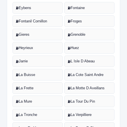
Eybens
Fontaine
⛽
⛽
Fontanil Cornillon
Froges
⛽
⛽
Gieres
Grenoble
⛽
⛽
Heyrieux
Huez
⛽
⛽
Jarrie
L Isle D Abeau
⛽
⛽
La Buisse
La Cote Saint Andre
⛽
⛽
La Frette
La Motte D Aveillans
⛽
⛽
La Mure
La Tour Du Pin
⛽
⛽
La Tronche
La Verpilliere
⛽
⛽