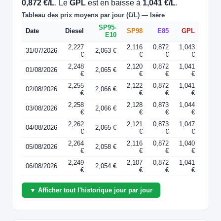
0,872 €/L
. Le
GPL
est en baisse à
1,041 €/L
.
Tableau des prix moyens par jour (€/L) — Isère
SP95-
Date
Diesel
SP98
E85
GPL
E10
2,227
2,116
0,872
1,043
31/07/2026
2,063 €
€
€
€
€
2,248
2,120
0,872
1,041
01/08/2026
2,065 €
€
€
€
€
2,255
2,122
0,872
1,041
02/08/2026
2,066 €
€
€
€
€
2,258
2,128
0,873
1,044
03/08/2026
2,066 €
€
€
€
€
2,262
2,121
0,873
1,047
04/08/2026
2,065 €
€
€
€
€
2,264
2,116
0,872
1,040
05/08/2026
2,058 €
€
€
€
€
2,249
2,107
0,872
1,041
06/08/2026
2,054 €
€
€
€
€
▼ Afficher tout l'historique jour par jour