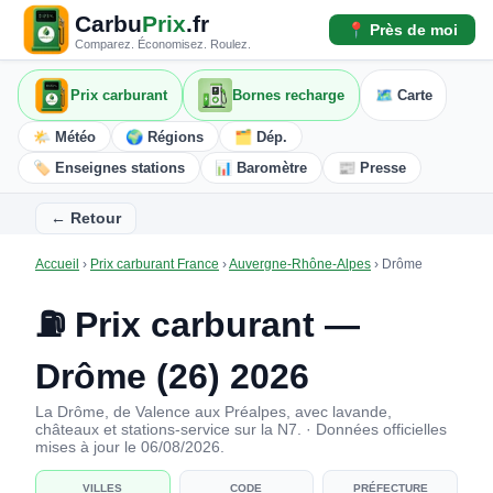
Carbu
Prix
.fr
📍 Près de moi
Comparez. Économisez. Roulez.
Prix carburant
Bornes recharge
🗺️ Carte
🌤️ Météo
🌍 Régions
🗂️ Dép.
🏷️ Enseignes stations
📊 Baromètre
📰 Presse
← Retour
Accueil
›
Prix carburant France
›
Auvergne-Rhône-Alpes
›
Drôme
⛽ Prix carburant —
Drôme (26) 2026
La Drôme, de Valence aux Préalpes, avec lavande,
châteaux et stations-service sur la N7. · Données officielles
mises à jour le 06/08/2026.
VILLES
CODE
PRÉFECTURE