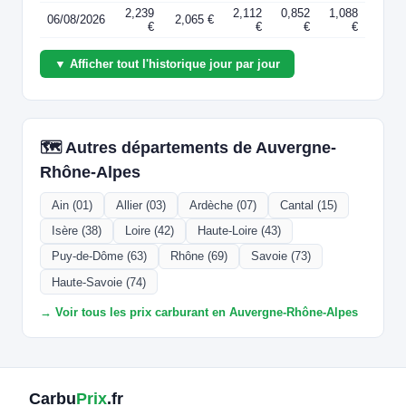
2,239
2,112
0,852
1,088
06/08/2026
2,065 €
€
€
€
€
▼ Afficher tout l'historique jour par jour
🗺️ Autres départements de Auvergne-
Rhône-Alpes
Ain (01)
Allier (03)
Ardèche (07)
Cantal (15)
Isère (38)
Loire (42)
Haute-Loire (43)
Puy-de-Dôme (63)
Rhône (69)
Savoie (73)
Haute-Savoie (74)
→ Voir tous les prix carburant en Auvergne-Rhône-Alpes
Carbu
Prix
.fr