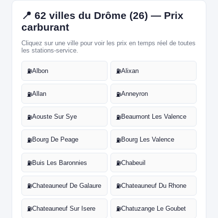
📍 62 villes du Drôme (26) — Prix
carburant
Cliquez sur une ville pour voir les prix en temps réel de toutes
les stations-service.
Albon
Alixan
⛽
⛽
Allan
Anneyron
⛽
⛽
Aouste Sur Sye
Beaumont Les Valence
⛽
⛽
Bourg De Peage
Bourg Les Valence
⛽
⛽
Buis Les Baronnies
Chabeuil
⛽
⛽
Chateauneuf De Galaure
Chateauneuf Du Rhone
⛽
⛽
Chateauneuf Sur Isere
Chatuzange Le Goubet
⛽
⛽