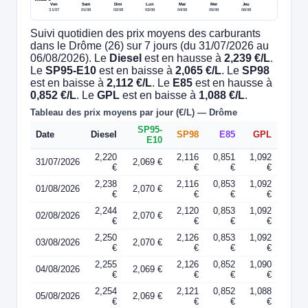
Ven
Sam
Dim
Lun
Mar
Mer
Jeu
31/07
01/08
02/08
03/08
04/08
05/08
06/08
Suivi quotidien des prix moyens des carburants
dans le Drôme (26) sur 7 jours (du 31/07/2026 au
06/08/2026). Le
Diesel
est en hausse à
2,239 €/L
.
Le
SP95-E10
est en baisse à
2,065 €/L
. Le
SP98
est en baisse à
2,112 €/L
. Le
E85
est en hausse à
0,852 €/L
. Le
GPL
est en baisse à
1,088 €/L
.
Tableau des prix moyens par jour (€/L) — Drôme
SP95-
Date
Diesel
SP98
E85
GPL
E10
2,220
2,116
0,851
1,092
31/07/2026
2,069 €
€
€
€
€
2,238
2,116
0,853
1,092
01/08/2026
2,070 €
€
€
€
€
2,244
2,120
0,853
1,092
02/08/2026
2,070 €
€
€
€
€
2,250
2,126
0,853
1,092
03/08/2026
2,070 €
€
€
€
€
2,255
2,126
0,852
1,090
04/08/2026
2,069 €
€
€
€
€
2,254
2,121
0,852
1,088
05/08/2026
2,069 €
€
€
€
€