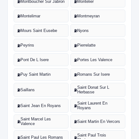
Montboucher Sur Jabron
Montelier
⛽
⛽
Montelimar
Montmeyran
⛽
⛽
Mours Saint Eusebe
Nyons
⛽
⛽
Peyrins
Pierrelatte
⛽
⛽
Pont De L Isere
Portes Les Valence
⛽
⛽
Puy Saint Martin
Romans Sur Isere
⛽
⛽
Saint Donat Sur L
Saillans
⛽
⛽
Herbasse
Saint Laurent En
Saint Jean En Royans
⛽
⛽
Royans
Saint Marcel Les
Saint Martin En Vercors
⛽
⛽
Valence
Saint Paul Trois
Saint Paul Les Romans
⛽
⛽