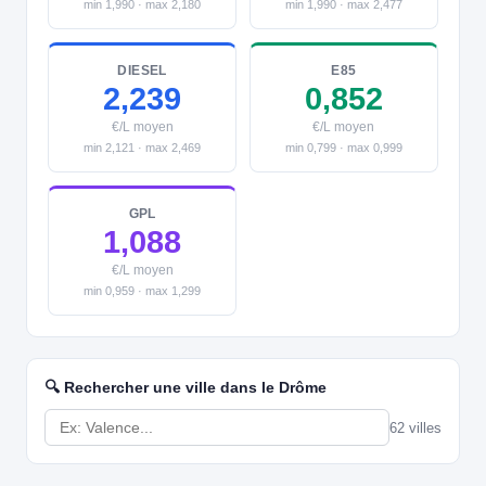
min 1,990 · max 2,180
min 1,990 · max 2,477
DIESEL
E85
2,239
0,852
€/L moyen
€/L moyen
min 2,121 · max 2,469
min 0,799 · max 0,999
GPL
1,088
€/L moyen
min 0,959 · max 1,299
🔍 Rechercher une ville dans le Drôme
62 villes