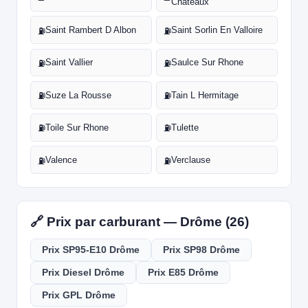
Chateaux
Saint Rambert D Albon
Saint Sorlin En Valloire
⛽
⛽
Saint Vallier
Saulce Sur Rhone
⛽
⛽
Suze La Rousse
Tain L Hermitage
⛽
⛽
Toile Sur Rhone
Tulette
⛽
⛽
Valence
Verclause
⛽
⛽
🔗 Prix par carburant — Drôme (26)
Prix SP95-E10 Drôme
Prix SP98 Drôme
Prix Diesel Drôme
Prix E85 Drôme
Prix GPL Drôme