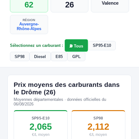
62
26
Valence
RÉGION
Auvergne-
Rhône-Alpes
Sélectionnez un carburant :
SP95-E10
⛽ Tous
SP98
Diesel
E85
GPL
Prix moyens des carburants dans
le Drôme (26)
Moyennes départementales · données officielles du
06/08/2026
SP95-E10
SP98
2,065
2,112
€/L moyen
€/L moyen