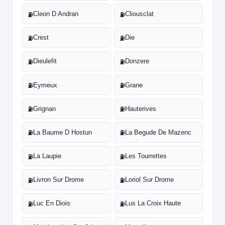
Cleon D Andran
Cliousclat
⛽
⛽
Crest
Die
⛽
⛽
Dieulefit
Donzere
⛽
⛽
Eymeux
Grane
⛽
⛽
Grignan
Hauterives
⛽
⛽
La Baume D Hostun
La Begude De Mazenc
⛽
⛽
La Laupie
Les Tourrettes
⛽
⛽
Livron Sur Drome
Loriol Sur Drome
⛽
⛽
Luc En Diois
Lus La Croix Haute
⛽
⛽