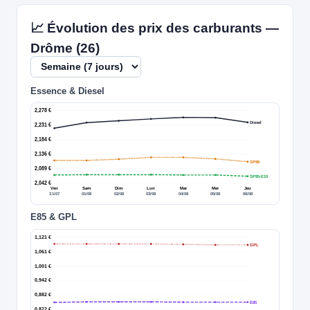
📈 Évolution des prix des carburants —
Drôme (26)
Essence & Diesel
2,278 €
Diesel
2,231 €
2,184 €
2,136 €
SP98
2,089 €
SP95-E10
2,042 €
Ven
Sam
Dim
Lun
Mar
Mer
Jeu
31/07
01/08
02/08
03/08
04/08
05/08
06/08
E85 & GPL
1,121 €
GPL
1,061 €
1,001 €
0,942 €
0,882 €
E85
0,822 €