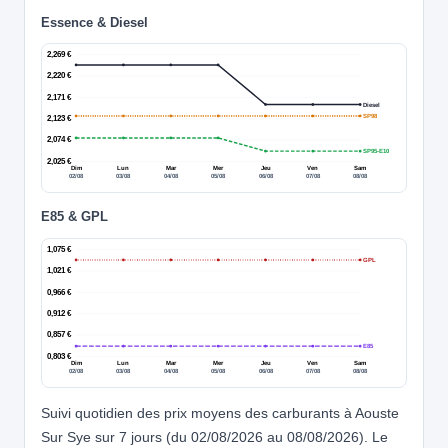
Essence & Diesel
2,269 €
2,220 €
2,171 €
Diesel
SP98
2,123 €
2,074 €
SP95-E10
2,025 €
Dim
Lun
Mar
Mer
Jeu
Ven
Sam
02/08
03/08
04/08
05/08
06/08
07/08
08/08
E85 & GPL
1,075 €
GPL
1,021 €
0,966 €
0,912 €
0,857 €
E85
0,803 €
Dim
Lun
Mar
Mer
Jeu
Ven
Sam
02/08
03/08
04/08
05/08
06/08
07/08
08/08
Suivi quotidien des prix moyens des carburants à Aouste
Sur Sye sur 7 jours (du 02/08/2026 au 08/08/2026). Le