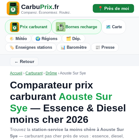
Carbu
Prix
.fr
📍 Près de moi
Comparez. Économisez. Roulez.
Prix carburant
Bornes recharge
🗺️ Carte
🌤️ Météo
🌍 Régions
🗂️ Dép.
🏷️ Enseignes stations
📊 Baromètre
📰 Presse
← Retour
Accueil
›
Carburant
›
Drôme
›
Aouste Sur Sye
Comparateur prix
carburant
Aouste Sur
Sye
— Essence & Diesel
moins cher 2026
Trouvez la
station-service la moins chère à Aouste Sur
Sye
— carburant pas cher près de vous : essence, diesel,