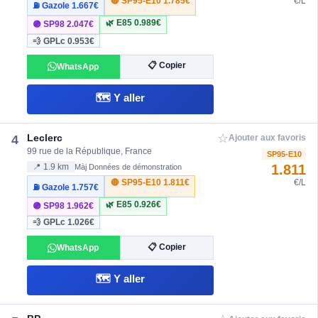
🔴 SP95-E10
1.785€
€/L
⛽ Gazole
1.667€
🌿 E85
0.989€
🟣 SP98
2.047€
💨 GPLc
0.953€
📋 Copier
WhatsApp
🗺️ Y aller
☆
Leclerc
4
Ajouter aux favoris
99 rue de la République, France
SP95-E10
1.811
📍 1.9 km
Màj Données de démonstration
🔴 SP95-E10
1.811€
€/L
⛽ Gazole
1.757€
🌿 E85
0.926€
🟣 SP98
1.962€
💨 GPLc
1.026€
📋 Copier
WhatsApp
🗺️ Y aller