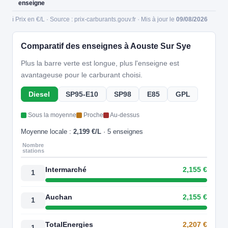
enseigne
ℹ️ Prix en €/L · Source : prix-carburants.gouv.fr · Mis à jour le
09/08/2026
Comparatif des enseignes à Aouste Sur Sye
Plus la barre verte est longue, plus l'enseigne est
avantageuse pour le carburant choisi.
Diesel
SP95-E10
SP98
E85
GPL
Sous la moyenne
Proche
Au-dessus
Moyenne locale :
2,199 €/L
· 5 enseignes
Nombre
stations
Intermarché
2,155 €
1
Auchan
2,155 €
1
TotalEnergies
2,207 €
1