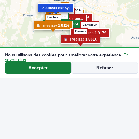
BP
📍 Aouste Sur Sye
Système U
Auchan
1.815€
SP95-E10
Esso
Leclerc
1.854€
SP95-E10
1.906€
SP95-E10
1.705€
SP95-E10
Carrefour
1.811€
SP95-E10
Casino
1.917€
SP95-E10
1.861€
SP95-E10
Nous utilisons des cookies pour améliorer votre expérience.
En
savoir plus
Accepter
Refuser