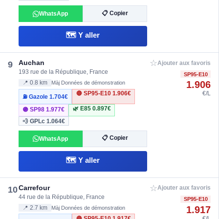
📋 Copier
WhatsApp
🗺️ Y aller
☆
Auchan
9
Ajouter aux favoris
193 rue de la République, France
SP95-E10
1.906
📍 0.8 km
Màj Données de démonstration
🔴 SP95-E10
1.906€
€/L
⛽ Gazole
1.704€
🌿 E85
0.897€
🟣 SP98
1.977€
💨 GPLc
1.064€
📋 Copier
WhatsApp
🗺️ Y aller
☆
Carrefour
10
Ajouter aux favoris
44 rue de la République, France
SP95-E10
1.917
📍 2.7 km
Màj Données de démonstration
🔴 SP95-E10
1.917€
€/L