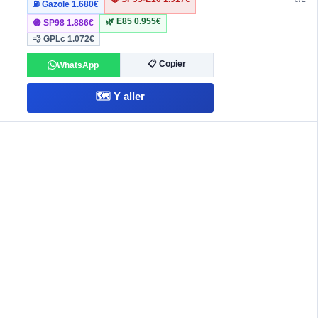
⛽ Gazole
1.680€
🌿 E85
0.955€
🟣 SP98
1.886€
💨 GPLc
1.072€
📋 Copier
WhatsApp
🗺️ Y aller