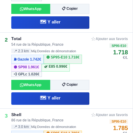
📋 Copier
WhatsApp
🗺️ Y aller
☆
Total
2
Ajouter aux favoris
54 rue de la République, France
SP95-E10
1.718
📍 2.3 km
Màj Données de démonstration
🔴 SP95-E10
1.718€
€/L
⛽ Gazole
1.742€
🌿 E85
0.996€
🟣 SP98
1.961€
💨 GPLc
1.026€
📋 Copier
WhatsApp
🗺️ Y aller
☆
Shell
3
Ajouter aux favoris
86 rue de la République, France
SP95-E10
1.785
📍 3.0 km
Màj Données de démonstration