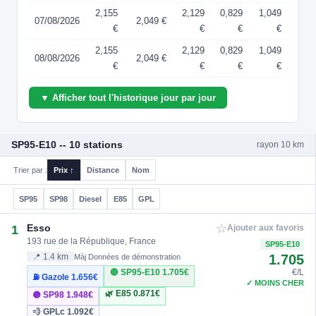
2,155
2,129
0,829
1,049
07/08/2026
2,049 €
€
€
€
€
2,155
2,129
0,829
1,049
08/08/2026
2,049 €
€
€
€
€
▼ Afficher tout l'historique jour par jour
SP95-E10 -- 10 stations
rayon 10 km
Trier par :
Prix ↑
Distance
Nom
SP95
SP98
Diesel
E85
GPL
☆
Esso
1
Ajouter aux favoris
193 rue de la République, France
SP95-E10
1.705
📍 1.4 km
Màj Données de démonstration
🔴 SP95-E10
1.705€
€/L
⛽ Gazole
1.656€
✓ MOINS CHER
🌿 E85
0.871€
🟣 SP98
1.948€
💨 GPLc
1.092€