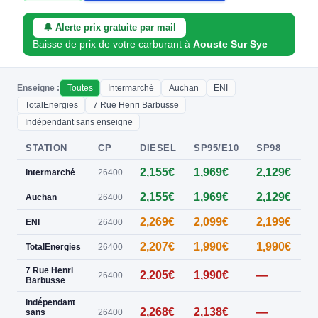
🔔 Alerte prix gratuite par mail
Baisse de prix de votre carburant à
Aouste Sur Sye
Enseigne :
Toutes
Intermarché
Auchan
ENI
TotalEnergies
7 Rue Henri Barbusse
Indépendant sans enseigne
STATION
CP
DIESEL
SP95/E10
SP98
E
2,155€
1,969€
2,129€
0
Intermarché
26400
2,155€
1,969€
2,129€
0
Auchan
26400
2,269€
2,099€
2,199€
ENI
26400
2,207€
1,990€
1,990€
TotalEnergies
26400
7 Rue Henri
2,205€
1,990€
—
26400
Barbusse
Indépendant
2,268€
2,138€
—
sans
26400