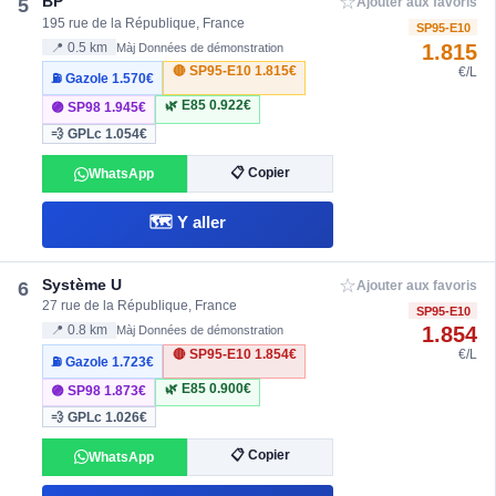
☆
BP
5
Ajouter aux favoris
195 rue de la République, France
SP95-E10
1.815
📍 0.5 km
Màj Données de démonstration
🔴 SP95-E10
1.815€
€/L
⛽ Gazole
1.570€
🌿 E85
0.922€
🟣 SP98
1.945€
💨 GPLc
1.054€
📋 Copier
WhatsApp
🗺️ Y aller
☆
Système U
6
Ajouter aux favoris
27 rue de la République, France
SP95-E10
1.854
📍 0.8 km
Màj Données de démonstration
🔴 SP95-E10
1.854€
€/L
⛽ Gazole
1.723€
🌿 E85
0.900€
🟣 SP98
1.873€
💨 GPLc
1.026€
📋 Copier
WhatsApp