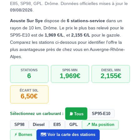
E85, SP98, GPL. Drôme.
Données officielles mises à jour le
09/08/2026
.
Aouste Sur Sye
dispose de
6 stations-service
dans un
rayon de 10 km, Drôme. Le prix le plus bas relevé pour le
SP95-E10 est de
1,969 €/L
, et
2,155 €/L
pour le gazole.
Comparez les stations ci-dessous pour identifier l'offre la
plus avantageuse près de chez vous en Auvergne-Rhône-
Alpes.
STATIONS
SP95 MIN
DIESEL MIN
6
1,969€
2,155€
ÉCART 50L
6,50€
Sélectionnez un carburant :
SP95-E10
⛽ Tous
SP98
Diesel
E85
GPL
📍 Ma position
⚡ Bornes
🗺️ Voir la carte des stations