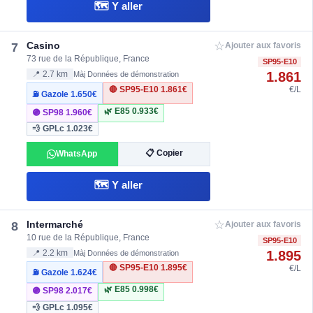
🗺️ Y aller
☆
Casino
7
Ajouter aux favoris
73 rue de la République, France
SP95-E10
1.861
📍 2.7 km
Màj Données de démonstration
🔴 SP95-E10
1.861€
€/L
⛽ Gazole
1.650€
🌿 E85
0.933€
🟣 SP98
1.960€
💨 GPLc
1.023€
📋 Copier
WhatsApp
🗺️ Y aller
☆
Intermarché
8
Ajouter aux favoris
10 rue de la République, France
SP95-E10
1.895
📍 2.2 km
Màj Données de démonstration
🔴 SP95-E10
1.895€
€/L
⛽ Gazole
1.624€
🌿 E85
0.998€
🟣 SP98
2.017€
💨 GPLc
1.095€