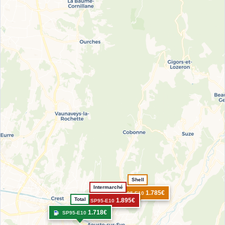
Shell
Intermarché
1.785€
SP95-E10
Total
1.895€
SP95-E10
1.718€
SP95-E10