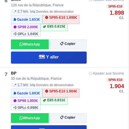
6
126 rue de la République, France
SP95-E10
1.898
📍 2.7 km
Màj Données de démonstration
🔴 SP95-E10
1.898€
€/L
⛽ Gazole
1.653€
🌿 E85
0.915€
🟣 SP98
2.009€
💨 GPLc
1.045€
📋 Copier
WhatsApp
🗺️ Y aller
☆
BP
7
Ajouter aux favoris
35 rue de la République, France
SP95-E10
1.904
📍 1.7 km
Màj Données de démonstration
🔴 SP95-E10
1.904€
€/L
⛽ Gazole
1.693€
🌿 E85
0.931€
🟣 SP98
1.800€
💨 GPLc
0.998€
📋 Copier
WhatsApp