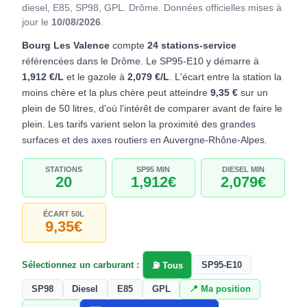
diesel, E85, SP98, GPL. Drôme.
Données officielles mises à
jour le
10/08/2026
.
Bourg Les Valence
compte
24 stations-service
référencées dans le Drôme. Le SP95-E10 y démarre à
1,912 €/L
et le gazole à
2,079 €/L
. L'écart entre la station la
moins chère et la plus chère peut atteindre
9,35 €
sur un
plein de 50 litres, d'où l'intérêt de comparer avant de faire le
plein. Les tarifs varient selon la proximité des grandes
surfaces et des axes routiers en Auvergne-Rhône-Alpes.
STATIONS
SP95 MIN
DIESEL MIN
20
1,912€
2,079€
ÉCART 50L
9,35€
Sélectionnez un carburant :
SP95-E10
⛽ Tous
SP98
Diesel
E85
GPL
📍 Ma position