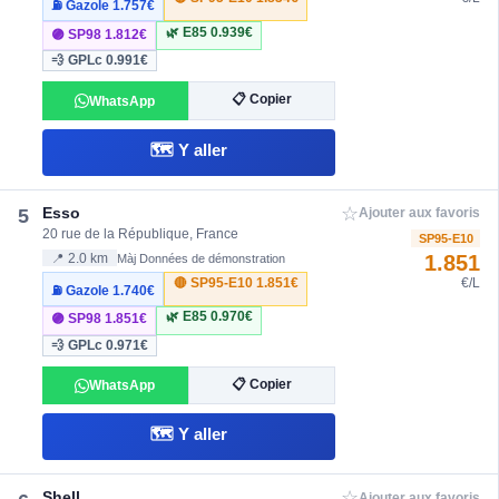
⛽ Gazole
1.757€
🌿 E85
0.939€
🟣 SP98
1.812€
💨 GPLc
0.991€
📋 Copier
WhatsApp
🗺️ Y aller
☆
Esso
5
Ajouter aux favoris
20 rue de la République, France
SP95-E10
1.851
📍 2.0 km
Màj Données de démonstration
🔴 SP95-E10
1.851€
€/L
⛽ Gazole
1.740€
🌿 E85
0.970€
🟣 SP98
1.851€
💨 GPLc
0.971€
📋 Copier
WhatsApp
🗺️ Y aller
☆
Shell
Ajouter aux favoris