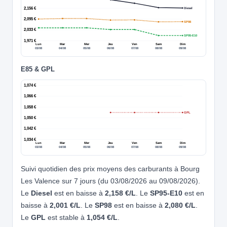
2,156 €
Diesel
2,095 €
SP98
2,033 €
SP95-E10
1,971 €
Lun
Mar
Mer
Jeu
Ven
Sam
Dim
03/08
04/08
05/08
06/08
07/08
08/08
09/08
E85 & GPL
1,074 €
1,066 €
1,058 €
GPL
1,050 €
1,042 €
1,034 €
Lun
Mar
Mer
Jeu
Ven
Sam
Dim
03/08
04/08
05/08
06/08
07/08
08/08
09/08
Suivi quotidien des prix moyens des carburants à Bourg
Les Valence sur 7 jours (du 03/08/2026 au 09/08/2026).
Le
Diesel
est en baisse à
2,158 €/L
. Le
SP95-E10
est en
baisse à
2,001 €/L
. Le
SP98
est en baisse à
2,080 €/L
.
Le
GPL
est stable à
1,054 €/L
.