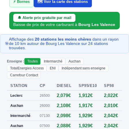
⚡ Bornes
🗺️ Voir la carte des stations
🔔 Alerte prix gratuite par mail
Baisse de prix de votre carburant à
Bourg Les Valence
Affichage des
20 stations les moins chères
dans un rayon
🎯
de 10 km autour de Bourg Les Valence sur 24 stations
trouvées.
Enseigne :
Toutes
Intermarché
Auchan
TotalEnergies Access
ENI
Indépendant sans enseigne
Carrefour Contact
STATION
CP
DIESEL
SP95/E10
SP98
E
2,079€
1,912€
2,022€
Leclerc
26500
2,108€
1,917€
2,010€
0
Auchan
26000
2,098€
1,929€
2,042€
0
Intermarché
07130
2,088€
1,929€
2,042€
0
Auchan
07500