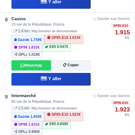
🗺️ Y aller
☆
Casino
8
Ajouter aux favoris
15 rue de la République, France
SP95-E10
1.915
📍 2.8 km
Màj Données de démonstration
🔴 SP95-E10
1.915€
€/L
⛽ Gazole
1.759€
🌿 E85
0.947€
🟣 SP98
1.832€
💨 GPLc
1.018€
📋 Copier
WhatsApp
🗺️ Y aller
☆
Intermarché
9
Ajouter aux favoris
85 rue de la République, France
SP95-E10
1.923
📍 2.5 km
Màj Données de démonstration
🔴 SP95-E10
1.923€
€/L
⛽ Gazole
1.650€
🌿 E85
0.858€
🟣 SP98
1.931€
💨 GPLc
0.980€