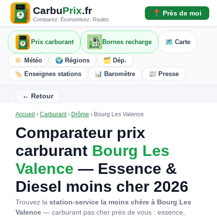
Carbu
Prix
.fr
📍 Près de moi
Comparez. Économisez. Roulez.
Prix carburant
Bornes recharge
🗺️ Carte
🌤️ Météo
🌍 Régions
🗂️ Dép.
🏷️ Enseignes stations
📊 Baromètre
📰 Presse
← Retour
Accueil
›
Carburant
›
Drôme
›
Bourg Les Valence
Comparateur prix
carburant
Bourg Les
Valence
— Essence &
Diesel moins cher 2026
Trouvez la
station-service la moins chère à Bourg Les
Valence
— carburant pas cher près de vous : essence,