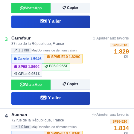
📋 Copier
WhatsApp
🗺️ Y aller
☆
Carrefour
3
Ajouter aux favoris
37 rue de la République, France
SP95-E10
1.829
📍 1.1 km
Màj Données de démonstration
🔴 SP95-E10
1.829€
€/L
⛽ Gazole
1.594€
🌿 E85
0.955€
🟣 SP98
1.860€
💨 GPLc
0.951€
📋 Copier
WhatsApp
🗺️ Y aller
☆
Auchan
4
Ajouter aux favoris
72 rue de la République, France
SP95-E10
1.834
📍 1.0 km
Màj Données de démonstration
🔴 SP95-E10
1.834€
€/L