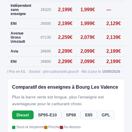
Indépendant
2,199€
1,999€
—
0
sans
26320
enseigne
2,199€
1,999€
2,129€
ENI
26500
Avenue
2,259€
2,079€
2,139€
Gross
07130
Umstadt
2,299€
2,099€
2,199€
Avia
26600
2,299€
2,099€
2,199€
ENI
26800
ℹ️ Prix en €/L · Source : prix-carburants.gouv.fr · Mis à jour le
10/08/2026
Comparatif des enseignes à Bourg Les Valence
Plus la barre verte est longue, plus l'enseigne est
avantageuse pour le carburant choisi.
Diesel
SP95-E10
SP98
E85
GPL
Sous la moyenne
Proche
Au-dessus