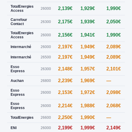
TotalEnergies
2,139€
1,929€
1,990€
0
26000
Access
Carrefour
2,175€
1,939€
2,050€
0
26300
Contact
TotalEnergies
2,156€
1,941€
1,990€
0
26000
Access
2,197€
1,949€
2,089€
0
Intermarché
26000
2,197€
1,949€
2,089€
Intermarché
26500
Esso
2,148€
1,957€
2,101€
0
26300
Express
2,239€
1,969€
—
0
Auchan
26800
Esso
2,153€
1,972€
2,098€
26000
Express
Esso
2,214€
1,988€
2,068€
26000
Express
2,250€
1,990€
—
0
TotalEnergies
26600
2,199€
1,999€
2,149€
0
ENI
26000