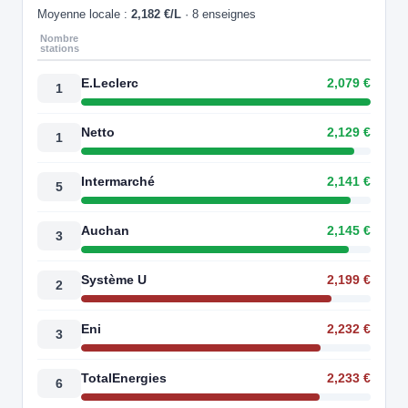
Moyenne locale :
2,182 €/L
· 8 enseignes
Nombre
stations
E.Leclerc
2,079 €
1
Netto
2,129 €
1
Intermarché
2,141 €
5
Auchan
2,145 €
3
Système U
2,199 €
2
Eni
2,232 €
3
TotalEnergies
2,233 €
6