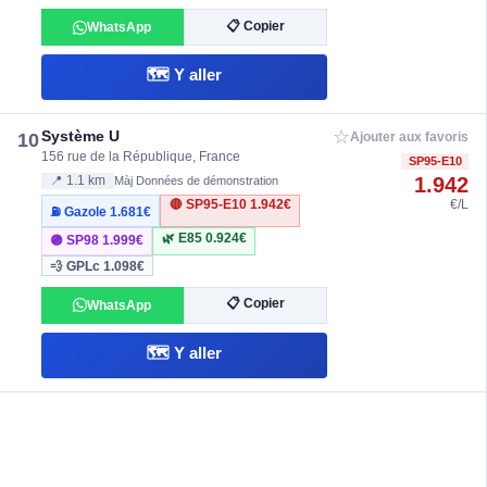
📋 Copier
WhatsApp
🗺️ Y aller
☆
Système U
10
Ajouter aux favoris
156 rue de la République, France
SP95-E10
1.942
📍 1.1 km
Màj Données de démonstration
🔴 SP95-E10
1.942€
€/L
⛽ Gazole
1.681€
🌿 E85
0.924€
🟣 SP98
1.999€
💨 GPLc
1.098€
📋 Copier
WhatsApp
🗺️ Y aller