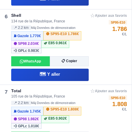
☆
Shell
6
Ajouter aux favoris
134 rue de la République, France
SP95-E10
1.786
📍 2.2 km
Màj Données de démonstration
🔴 SP95-E10
1.786€
€/L
⛽ Gazole
1.770€
🌿 E85
0.961€
🟣 SP98
2.034€
💨 GPLc
0.983€
📋 Copier
WhatsApp
🗺️ Y aller
☆
Total
7
Ajouter aux favoris
105 rue de la République, France
SP95-E10
1.808
📍 2.2 km
Màj Données de démonstration
🔴 SP95-E10
1.808€
€/L
⛽ Gazole
1.745€
🌿 E85
0.902€
🟣 SP98
1.982€
💨 GPLc
1.018€