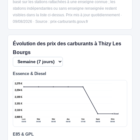
basé sur les stations rattachées à une enseigne connue ; les
stations indépendantes ou sans enseigne renseignée restent
visibles dans la liste ci-dessus. Prix mis à jour quotidiennement ·
09/08/2026 · Source : prix-carburants.gouv.fr
Évolution des prix des carburants à Thizy Les
Bourgs
Essence & Diesel
2,275 €
2,234 €
2,193 €
2,151 €
2,110 €
Diesel
2,069 €
Lun
Mar
Mer
Jeu
Ven
Sam
Dim
03/08
04/08
05/08
06/08
07/08
08/08
09/08
E85 & GPL