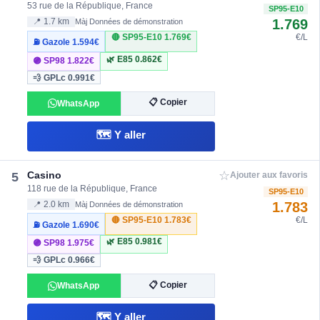
53 rue de la République, France
SP95-E10
1.769
📍 1.7 km
Màj Données de démonstration
🔴 SP95-E10
1.769€
€/L
⛽ Gazole
1.594€
🌿 E85
0.862€
🟣 SP98
1.822€
💨 GPLc
0.991€
📋 Copier
WhatsApp
🗺️ Y aller
☆
Casino
5
Ajouter aux favoris
118 rue de la République, France
SP95-E10
1.783
📍 2.0 km
Màj Données de démonstration
🔴 SP95-E10
1.783€
€/L
⛽ Gazole
1.690€
🌿 E85
0.981€
🟣 SP98
1.975€
💨 GPLc
0.966€
📋 Copier
WhatsApp
🗺️ Y aller