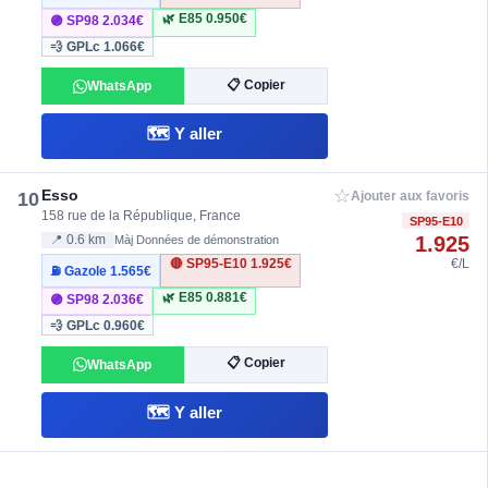
🌿 E85
0.950€
🟣 SP98
2.034€
💨 GPLc
1.066€
📋 Copier
WhatsApp
🗺️ Y aller
☆
Esso
10
Ajouter aux favoris
158 rue de la République, France
SP95-E10
1.925
📍 0.6 km
Màj Données de démonstration
🔴 SP95-E10
1.925€
€/L
⛽ Gazole
1.565€
🌿 E85
0.881€
🟣 SP98
2.036€
💨 GPLc
0.960€
📋 Copier
WhatsApp
🗺️ Y aller