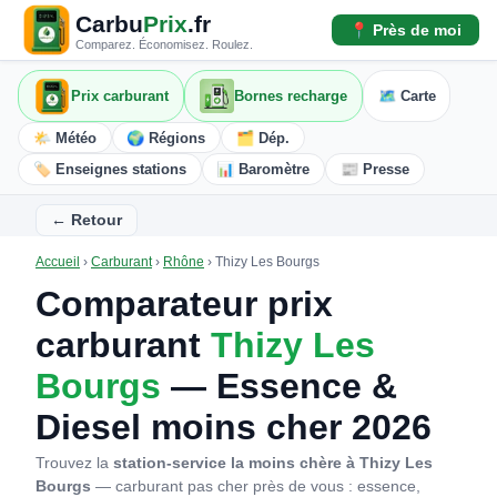
Carbu
Prix
.fr
📍 Près de moi
Comparez. Économisez. Roulez.
Prix carburant
Bornes recharge
🗺️ Carte
🌤️ Météo
🌍 Régions
🗂️ Dép.
🏷️ Enseignes stations
📊 Baromètre
📰 Presse
← Retour
Accueil
›
Carburant
›
Rhône
›
Thizy Les Bourgs
Comparateur prix
carburant
Thizy Les
Bourgs
— Essence &
Diesel moins cher 2026
Trouvez la
station-service la moins chère à Thizy Les
Bourgs
— carburant pas cher près de vous : essence,