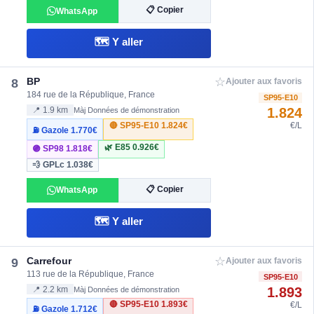
📋 Copier
WhatsApp
🗺️ Y aller
☆
BP
8
Ajouter aux favoris
184 rue de la République, France
SP95-E10
1.824
📍 1.9 km
Màj Données de démonstration
🔴 SP95-E10
1.824€
€/L
⛽ Gazole
1.770€
🌿 E85
0.926€
🟣 SP98
1.818€
💨 GPLc
1.038€
📋 Copier
WhatsApp
🗺️ Y aller
☆
Carrefour
9
Ajouter aux favoris
113 rue de la République, France
SP95-E10
1.893
📍 2.2 km
Màj Données de démonstration
🔴 SP95-E10
1.893€
€/L
⛽ Gazole
1.712€