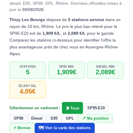
diesel, E85, SP98, GPL. Rhône.
Données officielles mises à
jour le
09/08/2026
.
Thizy Les Bourgs
dispose de
5 stations-service
dans un
rayon de 10 km, Rhône. Le prix le plus bas relevé pour le
SP95-E10 est de
1,909 €/L
, et
2,089 €/L
pour le gazole.
Comparez les stations ci-dessous pour identifier l'offre la
plus avantageuse près de chez vous en Auvergne-Rhône-
Alpes.
STATIONS
SP95 MIN
DIESEL MIN
5
1,909€
2,089€
ÉCART 50L
4,05€
Sélectionnez un carburant :
SP95-E10
⛽ Tous
SP98
Diesel
E85
GPL
📍 Ma position
⚡ Bornes
🗺️ Voir la carte des stations