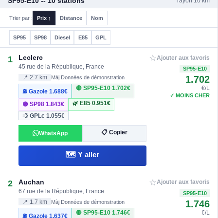
SP95-E10 -- 10 stations
rayon 10 km
Trier par :
Prix ↑
Distance
Nom
SP95
SP98
Diesel
E85
GPL
☆
Leclerc
1
Ajouter aux favoris
45 rue de la République, France
SP95-E10
1.702
📍 2.7 km
Màj Données de démonstration
🔴 SP95-E10
1.702€
€/L
⛽ Gazole
1.688€
✓ MOINS CHER
🌿 E85
0.951€
🟣 SP98
1.843€
💨 GPLc
1.055€
📋 Copier
WhatsApp
🗺️ Y aller
☆
Auchan
2
Ajouter aux favoris
67 rue de la République, France
SP95-E10
1.746
📍 1.7 km
Màj Données de démonstration
🔴 SP95-E10
1.746€
€/L
⛽ Gazole
1.637€