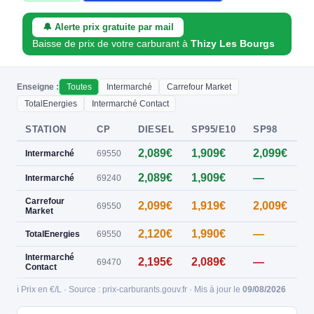
🔔 Alerte prix gratuite par mail
Baisse de prix de votre carburant à
Thizy Les Bourgs
Enseigne :
Toutes
Intermarché
Carrefour Market
TotalEnergies
Intermarché Contact
STATION
CP
DIESEL
SP95/E10
SP98
E
2,089€
1,909€
2,099€
0
Intermarché
69550
2,089€
1,909€
—
Intermarché
69240
Carrefour
2,099€
1,919€
2,009€
69550
Market
2,120€
1,990€
—
TotalEnergies
69550
Intermarché
2,195€
2,089€
—
69470
Contact
ℹ️ Prix en €/L · Source : prix-carburants.gouv.fr · Mis à jour le
09/08/2026