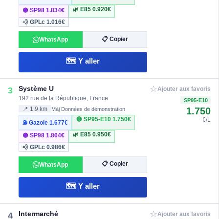
🌿 E85
0.920€
🟣 SP98
1.834€
💨 GPLc
1.016€
📋 Copier
WhatsApp
🗺️ Y aller
☆
Système U
3
Ajouter aux favoris
192 rue de la République, France
SP95-E10
1.750
📍 1.9 km
Màj Données de démonstration
🔴 SP95-E10
1.750€
€/L
⛽ Gazole
1.677€
🌿 E85
0.950€
🟣 SP98
1.864€
💨 GPLc
0.986€
📋 Copier
WhatsApp
🗺️ Y aller
☆
Intermarché
4
Ajouter aux favoris