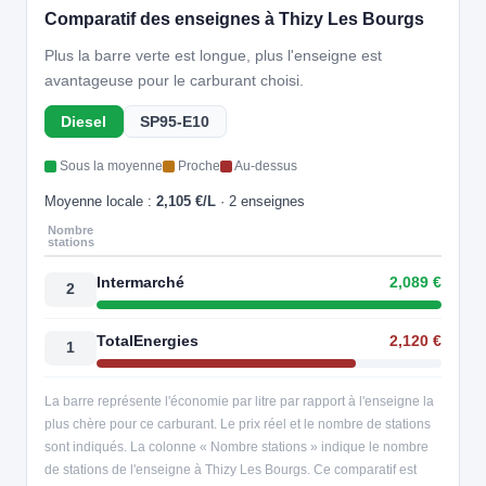
Comparatif des enseignes à Thizy Les Bourgs
Plus la barre verte est longue, plus l'enseigne est
avantageuse pour le carburant choisi.
Diesel
SP95-E10
Sous la moyenne
Proche
Au-dessus
Moyenne locale :
2,105 €/L
· 2 enseignes
Nombre
stations
Intermarché
2,089 €
2
TotalEnergies
2,120 €
1
La barre représente l'économie par litre par rapport à l'enseigne la
plus chère pour ce carburant. Le prix réel et le nombre de stations
sont indiqués. La colonne « Nombre stations » indique le nombre
de stations de l'enseigne à Thizy Les Bourgs. Ce comparatif est