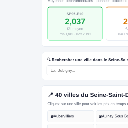
Moyennes départementales · données officielles
SP95-E10
2,037
2
€/L moyen
€
min 1,849 · max 2,199
min 1,
🔍 Rechercher une ville dans le Seine-Sai
📍 40 villes du Seine-Saint-
Cliquez sur une ville pour voir les prix en temps 
Aubervilliers
Aulnay Sous B
⛽
⛽