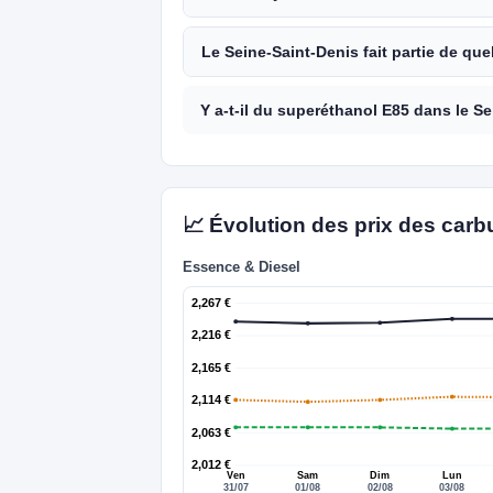
Le Seine-Saint-Denis fait partie de que
Y a-t-il du superéthanol E85 dans le S
📈 Évolution des prix des carb
Essence & Diesel
2,267 €
2,216 €
2,165 €
2,114 €
2,063 €
2,012 €
Ven
Sam
Dim
Lun
31/07
01/08
02/08
03/08