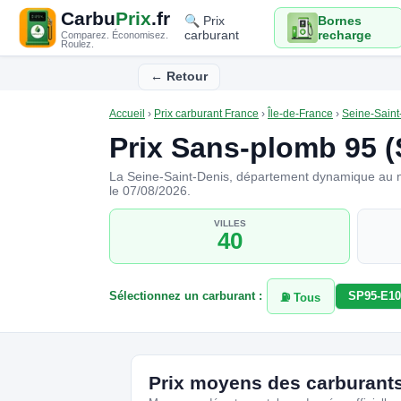
Carbu
Prix
.fr
🔍 Prix
Bornes
carburant
recharge
Comparez. Économisez.
Roulez.
← Retour
Accueil
›
Prix carburant France
›
Île-de-France
›
Seine-Saint
Prix Sans-plomb 95 (
La Seine-Saint-Denis, département dynamique au n
le 07/08/2026.
VILLES
40
Sélectionnez un carburant :
SP95-E10
⛽ Tous
Prix moyens des carburants