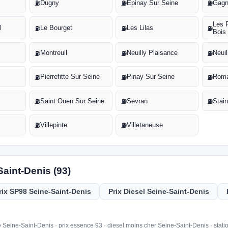
Dugny
Epinay Sur Seine
Gag
⛽
⛽
⛽
Les 
l
Le Bourget
Les Lilas
⛽
⛽
⛽
Bois
Montreuil
Neuilly Plaisance
Neui
⛽
⛽
⛽
Pierrefitte Sur Seine
Pinay Sur Seine
Roma
⛽
⛽
⛽
Saint Ouen Sur Seine
Sevran
Stai
⛽
⛽
⛽
Villepinte
Villetaneuse
⛽
⛽
Saint-Denis (93)
rix SP98 Seine-Saint-Denis
Prix Diesel Seine-Saint-Denis
 Seine-Saint-Denis · prix essence 93 · diesel moins cher Seine-Saint-Denis · stati