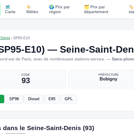
🗺️
🌤️
🌍 Prix par
🗂️ Prix par
🏷
Carte
Météo
région
département
st
-Denis
›
SP95-E10
SP95-E10) — Seine-Saint-Deni
ord-est de Paris, avec de nombreuses stations-service. —
Sans-plom
CODE
PRÉFECTURE
93
Bobigny
SP98
Diesel
E85
GPL
 dans le Seine-Saint-Denis (93)