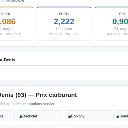
 du 06/08/2026
SP98
DIESEL
E85
,086
2,222
0,9
/L moyen
€/L moyen
€/L moy
989 · max 2,299
min 2,113 · max 2,359
min 0,827 · ma
nt-Denis
Denis (93) — Prix carburant
réel de toutes les stations-service.
ois
Bagnolet
Bobigny
Bon
⛽
⛽
⛽