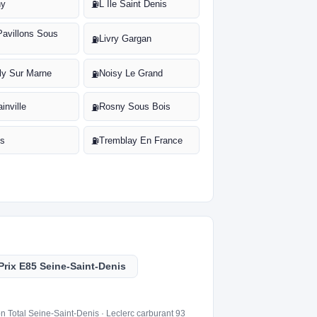
ny
L Ile Saint Denis
⛽
Pavillons Sous
Livry Gargan
⛽
lly Sur Marne
Noisy Le Grand
⛽
inville
Rosny Sous Bois
⛽
ns
Tremblay En France
⛽
Prix E85 Seine-Saint-Denis
on Total Seine-Saint-Denis · Leclerc carburant 93