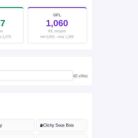
GPL
07
1,060
en
€/L moyen
x 1,079
min 0,891 · max 1,369
40 villes
dy
Clichy Sous Bois
⛽