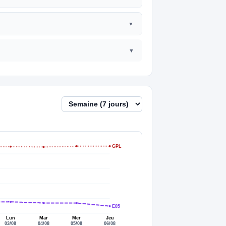
GPL
E85
Lun
Mar
Mer
Jeu
03/08
04/08
05/08
06/08