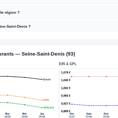
lle région ?
eine-Saint-Denis ?
urants — Seine-Saint-Denis (93)
E85 & GPL
1,078 €
Diesel
1,040 €
1,002 €
0,965 €
SP98
0,927 €
SP95-E10
0,889 €
Mar
Mer
Jeu
Ven
Sam
Dim
04/08
05/08
06/08
31/07
01/08
02/08