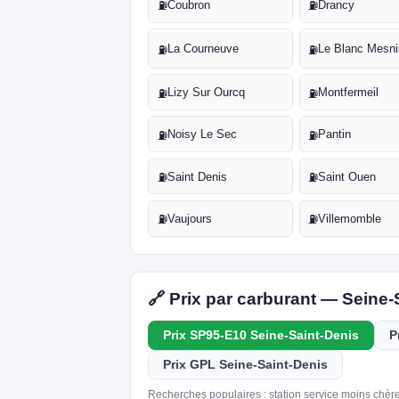
Coubron
Drancy
⛽
⛽
La Courneuve
Le Blanc Mesni
⛽
⛽
Lizy Sur Ourcq
Montfermeil
⛽
⛽
Noisy Le Sec
Pantin
⛽
⛽
Saint Denis
Saint Ouen
⛽
⛽
Vaujours
Villemomble
⛽
⛽
🔗 Prix par carburant — Seine-
Prix SP95-E10 Seine-Saint-Denis
P
Prix GPL Seine-Saint-Denis
Recherches populaires : station service moins chère