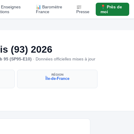
️ Enseignes
📊 Baromètre
📰
📍 Près de
ations
France
Presse
moi
s (93) 2026
b 95 (SP95-E10)
· Données officielles mises à jour
RÉGION
Île-de-France