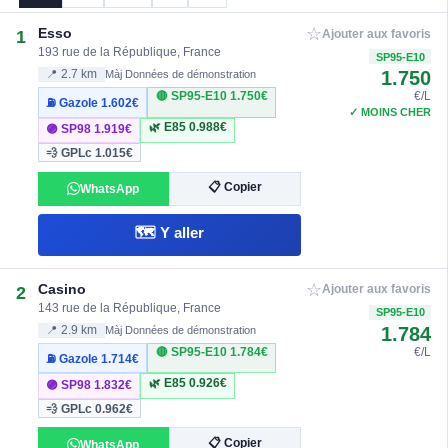
☆
Esso
1
Ajouter aux favoris
193 rue de la République, France
SP95-E10
1.750
📍 2.7 km
Màj Données de démonstration
🔴 SP95-E10
1.750€
€/L
⛽ Gazole
1.602€
✓ MOINS CHER
🌿 E85
0.988€
🟣 SP98
1.919€
💨 GPLc
1.015€
📋 Copier
WhatsApp
🗺️ Y aller
☆
Casino
2
Ajouter aux favoris
143 rue de la République, France
SP95-E10
1.784
📍 2.9 km
Màj Données de démonstration
🔴 SP95-E10
1.784€
€/L
⛽ Gazole
1.714€
🌿 E85
0.926€
🟣 SP98
1.832€
💨 GPLc
0.962€
📋 Copier
WhatsApp