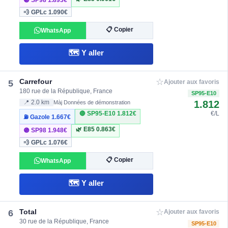
🟣 SP98
1.893€
💨 GPLc
1.090€
📋 Copier
WhatsApp
🗺️ Y aller
☆
Carrefour
5
Ajouter aux favoris
180 rue de la République, France
SP95-E10
1.812
📍 2.0 km
Màj Données de démonstration
🔴 SP95-E10
1.812€
€/L
⛽ Gazole
1.667€
🌿 E85
0.863€
🟣 SP98
1.948€
💨 GPLc
1.076€
📋 Copier
WhatsApp
🗺️ Y aller
☆
Total
6
Ajouter aux favoris
30 rue de la République, France
SP95-E10