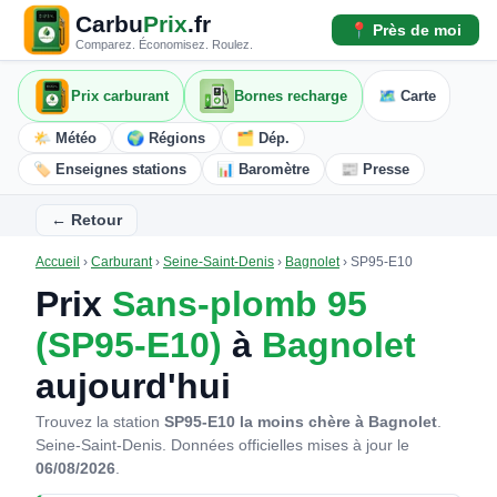
Carbu
Prix
.fr
📍 Près de moi
Comparez. Économisez. Roulez.
Prix carburant
Bornes recharge
🗺️ Carte
🌤️ Météo
🌍 Régions
🗂️ Dép.
🏷️ Enseignes stations
📊 Baromètre
📰 Presse
← Retour
Accueil
›
Carburant
›
Seine-Saint-Denis
›
Bagnolet
›
SP95-E10
Prix
Sans-plomb 95
(SP95-E10)
à
Bagnolet
aujourd'hui
Trouvez la station
SP95-E10 la moins chère à Bagnolet
.
Seine-Saint-Denis.
Données officielles mises à jour le
06/08/2026
.