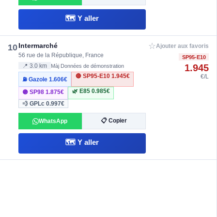
🗺️ Y aller
☆
Intermarché
10
Ajouter aux favoris
56 rue de la République, France
SP95-E10
1.945
📍 3.0 km
Màj Données de démonstration
🔴 SP95-E10
1.945€
€/L
⛽ Gazole
1.606€
🌿 E85
0.985€
🟣 SP98
1.875€
💨 GPLc
0.997€
📋 Copier
WhatsApp
🗺️ Y aller