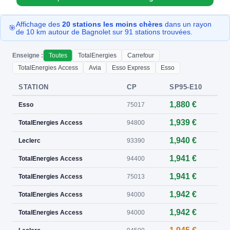
Affichage des
20 stations les moins chères
dans un rayon
🎯
de 10 km autour de Bagnolet sur 91 stations trouvées.
Enseigne :
Toutes
TotalEnergies
Carrefour
TotalEnergies Access
Avia
Esso Express
Esso
STATION
CP
SP95-E10
1,880 €
Esso
75017
1,939 €
TotalEnergies Access
94800
1,940 €
Leclerc
93390
1,941 €
TotalEnergies Access
94400
1,941 €
TotalEnergies Access
75013
1,942 €
TotalEnergies Access
94000
1,942 €
TotalEnergies Access
94000