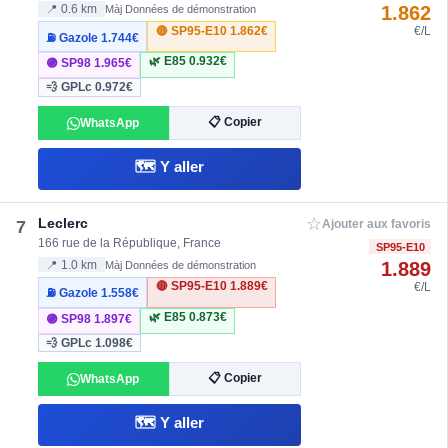
1.862
📍 0.6 km
Màj Données de démonstration
🔴 SP95-E10
1.862€
€/L
⛽ Gazole
1.744€
🌿 E85
0.932€
🟣 SP98
1.965€
💨 GPLc
0.972€
📋 Copier
WhatsApp
🗺️ Y aller
☆
Leclerc
7
Ajouter aux favoris
166 rue de la République, France
SP95-E10
1.889
📍 1.0 km
Màj Données de démonstration
🔴 SP95-E10
1.889€
€/L
⛽ Gazole
1.558€
🌿 E85
0.873€
🟣 SP98
1.897€
💨 GPLc
1.098€
📋 Copier
WhatsApp
🗺️ Y aller