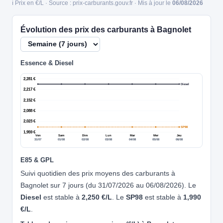
ℹ️ Prix en €/L · Source : prix-carburants.gouv.fr · Mis à jour le
06/08/2026
Évolution des prix des carburants à Bagnolet
Essence & Diesel
2,281 €
Diesel
2,217 €
2,152 €
2,088 €
2,023 €
SP98
1,959 €
Ven
Sam
Dim
Lun
Mar
Mer
Jeu
31/07
01/08
02/08
03/08
04/08
05/08
06/08
E85 & GPL
Suivi quotidien des prix moyens des carburants à
Bagnolet sur 7 jours (du 31/07/2026 au 06/08/2026). Le
Diesel
est stable à
2,250 €/L
. Le
SP98
est stable à
1,990
€/L
.