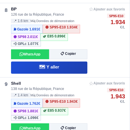
☆
BP
8
Ajouter aux favoris
126 rue de la République, France
SP95-E10
1.934
📍 1.6 km
Màj Données de démonstration
🔴 SP95-E10
1.934€
€/L
⛽ Gazole
1.691€
🌿 E85
0.896€
🟣 SP98
2.011€
💨 GPLc
1.077€
📋 Copier
WhatsApp
🗺️ Y aller
☆
Shell
9
Ajouter aux favoris
138 rue de la République, France
SP95-E10
1.943
📍 1.4 km
Màj Données de démonstration
🔴 SP95-E10
1.943€
€/L
⛽ Gazole
1.762€
🌿 E85
0.937€
🟣 SP98
1.881€
💨 GPLc
1.096€
📋 Copier
WhatsApp