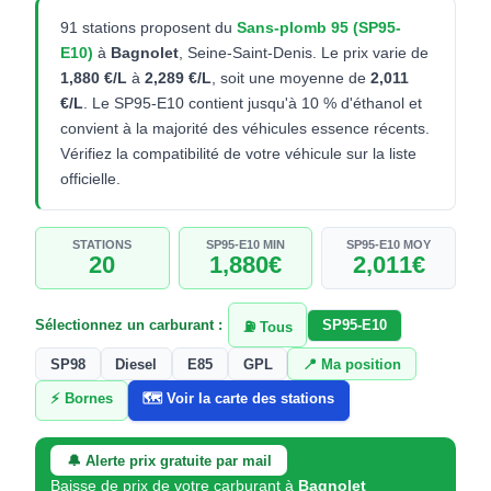
91 stations proposent du
Sans-plomb 95 (SP95-
E10)
à
Bagnolet
, Seine-Saint-Denis. Le prix varie de
1,880 €/L
à
2,289 €/L
, soit une moyenne de
2,011
€/L
. Le SP95-E10 contient jusqu'à 10 % d'éthanol et
convient à la majorité des véhicules essence récents.
Vérifiez la compatibilité de votre véhicule sur la liste
officielle.
STATIONS
SP95-E10 MIN
SP95-E10 MOY
20
1,880€
2,011€
Sélectionnez un carburant :
SP95-E10
⛽ Tous
SP98
Diesel
E85
GPL
📍 Ma position
⚡ Bornes
🗺️ Voir la carte des stations
🔔 Alerte prix gratuite par mail
Baisse de prix de votre carburant à
Bagnolet