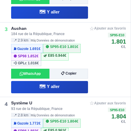
🗺️ Y aller
☆
Auchan
3
Ajouter aux favoris
184 rue de la République, France
SP95-E10
1.801
📍 2.9 km
Màj Données de démonstration
🔴 SP95-E10
1.801€
€/L
⛽ Gazole
1.691€
🌿 E85
0.944€
🟣 SP98
1.852€
💨 GPLc
1.016€
📋 Copier
WhatsApp
🗺️ Y aller
☆
Système U
4
Ajouter aux favoris
93 rue de la République, France
SP95-E10
1.804
📍 2.8 km
Màj Données de démonstration
🔴 SP95-E10
1.804€
€/L
⛽ Gazole
1.772€
🌿 E85
0.961€