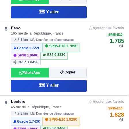
🗺️ Y aller
☆
Esso
8
Ajouter aux favoris
165 rue de la République, France
SP95-E10
1.785
📍 3.1 km
Màj Données de démonstration
🔴 SP95-E10
1.785€
€/L
⛽ Gazole
1.722€
🌿 E85
0.883€
🟣 SP98
1.960€
💨 GPLc
1.045€
📋 Copier
WhatsApp
🗺️ Y aller
☆
Leclerc
9
Ajouter aux favoris
45 rue de la République, France
SP95-E10
1.828
📍 2.3 km
Màj Données de démonstration
🔴 SP95-E10
1.828€
€/L
⛽ Gazole
1.743€
🌿 E85
0.940€