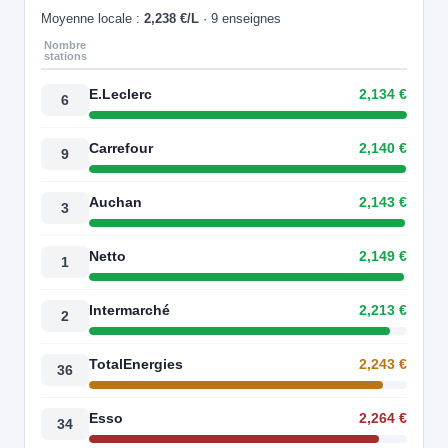
Moyenne locale :
2,238 €/L
· 9 enseignes
Nombre
stations
E.Leclerc
2,134 €
6
Carrefour
2,140 €
9
Auchan
2,143 €
3
Netto
2,149 €
1
Intermarché
2,213 €
2
TotalEnergies
2,243 €
36
Esso
2,264 €
34