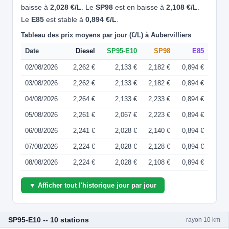
baisse à
2,028 €/L
. Le
SP98
est en baisse à
2,108 €/L
.
Le
E85
est stable à
0,894 €/L
.
Tableau des prix moyens par jour (€/L) à Aubervilliers
Date
Diesel
SP95-E10
SP98
E85
02/08/2026
2,262 €
2,133 €
2,182 €
0,894 €
03/08/2026
2,262 €
2,133 €
2,182 €
0,894 €
04/08/2026
2,264 €
2,133 €
2,233 €
0,894 €
05/08/2026
2,261 €
2,067 €
2,223 €
0,894 €
06/08/2026
2,241 €
2,028 €
2,140 €
0,894 €
07/08/2026
2,224 €
2,028 €
2,128 €
0,894 €
08/08/2026
2,224 €
2,028 €
2,108 €
0,894 €
▼ Afficher tout l'historique jour par jour
SP95-E10 -- 10 stations
rayon 10 km