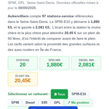
SP98, GPL. Seine-Saint-Denis.
Données officielles mises à
jour le
08/08/2026
.
Aubervilliers
compte
97 stations-service
référencées
dans le Seine-Saint-Denis. Le SP95-E10 y démarre à
1,880
€/L
et le gazole à
2,081 €/L
. L'écart entre la station la moins
chère et la plus chère peut atteindre
20,45 €
sur un plein de
50 litres, d'où l'intérêt de comparer avant de faire le plein.
Les tarifs varient selon la proximité des grandes surfaces et
des axes routiers en Île-de-France.
STATIONS
SP95 MIN
DIESEL MIN
20
1,880€
2,081€
ÉCART 50L
20,45€
Sélectionnez un carburant :
SP95-E10
⛽ Tous
SP98
Diesel
E85
GPL
📍 Ma position