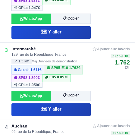
🌿 E85
0.887€
🟣 SP98
1.927€
💨 GPLc
1.047€
📋 Copier
WhatsApp
🗺️ Y aller
☆
Intermarché
3
Ajouter aux favoris
129 rue de la République, France
SP95-E10
1.762
📍 1.5 km
Màj Données de démonstration
🔴 SP95-E10
1.762€
€/L
⛽ Gazole
1.611€
🌿 E85
0.853€
🟣 SP98
1.890€
💨 GPLc
1.050€
📋 Copier
WhatsApp
🗺️ Y aller
☆
Auchan
4
Ajouter aux favoris
96 rue de la République, France
SP95-E10