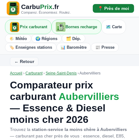
Carbu
Prix
.fr
📍 Près de moi
Comparez. Économisez. Roulez.
Prix carburant
Bornes recharge
🗺️ Carte
🌤️ Météo
🌍 Régions
🗂️ Dép.
🏷️ Enseignes stations
📊 Baromètre
📰 Presse
← Retour
Accueil
›
Carburant
›
Seine-Saint-Denis
›
Aubervilliers
Comparateur prix
carburant
Aubervilliers
— Essence & Diesel
moins cher 2026
Trouvez la
station-service la moins chère à Aubervilliers
— carburant pas cher près de vous : essence, diesel, E85,