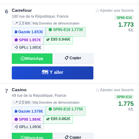
☆
Carrefour
6
Ajouter aux favoris
180 rue de la République, France
SP95-E10
1.773
📍 1.5 km
Màj Données de démonstration
🔴 SP95-E10
1.773€
€/L
⛽ Gazole
1.653€
🌿 E85
0.946€
🟣 SP98
1.957€
💨 GPLc
1.081€
📋 Copier
WhatsApp
🗺️ Y aller
☆
Casino
7
Ajouter aux favoris
49 rue de la République, France
SP95-E10
1.775
📍 2.5 km
Màj Données de démonstration
🔴 SP95-E10
1.775€
€/L
⛽ Gazole
1.578€
🌿 E85
0.882€
🟣 SP98
1.984€
💨 GPLc
1.093€
📋 Copier
WhatsApp