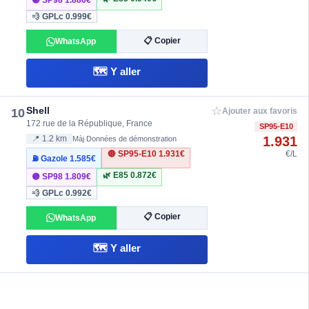
🟣 SP98
1.886€
💨 GPLc
0.999€
📋 Copier
WhatsApp
🗺️ Y aller
☆
Shell
10
Ajouter aux favoris
172 rue de la République, France
SP95-E10
1.931
📍 1.2 km
Màj Données de démonstration
🔴 SP95-E10
1.931€
€/L
⛽ Gazole
1.585€
🌿 E85
0.872€
🟣 SP98
1.809€
💨 GPLc
0.992€
📋 Copier
WhatsApp
🗺️ Y aller