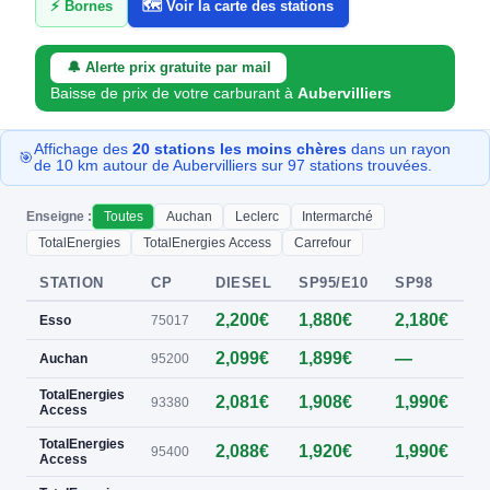
⚡ Bornes
🗺️ Voir la carte des stations
🔔 Alerte prix gratuite par mail
Baisse de prix de votre carburant à
Aubervilliers
Affichage des
20 stations les moins chères
dans un rayon
🎯
de 10 km autour de Aubervilliers sur 97 stations trouvées.
Enseigne :
Toutes
Auchan
Leclerc
Intermarché
TotalEnergies
TotalEnergies Access
Carrefour
STATION
CP
DIESEL
SP95/E10
SP98
E
2,200€
1,880€
2,180€
Esso
75017
2,099€
1,899€
—
0
Auchan
95200
TotalEnergies
2,081€
1,908€
1,990€
0
93380
Access
TotalEnergies
2,088€
1,920€
1,990€
95400
Access