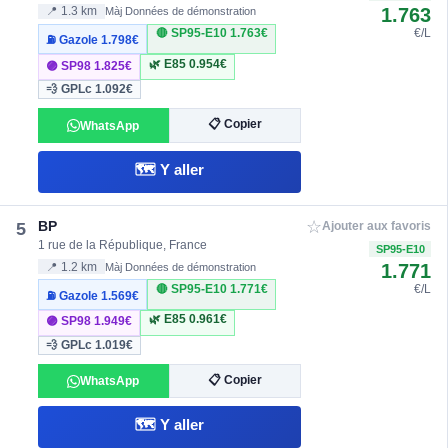
1.763
📍 1.3 km
Màj Données de démonstration
🔴 SP95-E10
1.763€
€/L
⛽ Gazole
1.798€
🌿 E85
0.954€
🟣 SP98
1.825€
💨 GPLc
1.092€
📋 Copier
WhatsApp
🗺️ Y aller
☆
BP
5
Ajouter aux favoris
1 rue de la République, France
SP95-E10
1.771
📍 1.2 km
Màj Données de démonstration
🔴 SP95-E10
1.771€
€/L
⛽ Gazole
1.569€
🌿 E85
0.961€
🟣 SP98
1.949€
💨 GPLc
1.019€
📋 Copier
WhatsApp
🗺️ Y aller