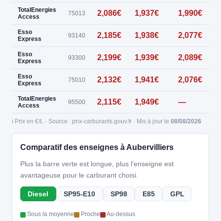
TotalEnergies
2,086€
1,937€
1,990€
75013
Access
Esso
2,185€
1,938€
2,077€
93140
Express
Esso
2,199€
1,939€
2,089€
93300
Express
Esso
2,132€
1,941€
2,076€
75010
Express
TotalEnergies
2,115€
1,949€
—
0
95500
Access
ℹ️ Prix en €/L · Source : prix-carburants.gouv.fr · Mis à jour le
08/08/2026
Comparatif des enseignes à Aubervilliers
Plus la barre verte est longue, plus l'enseigne est
avantageuse pour le carburant choisi.
Diesel
SP95-E10
SP98
E85
GPL
Sous la moyenne
Proche
Au-dessus