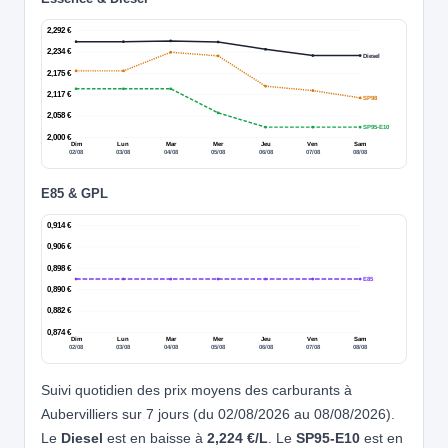
2,292 €
2,234 €
Diesel
2,175 €
2,117 €
SP98
2,058 €
SP95-E10
2,000 €
Dim
Lun
Mar
Mer
Jeu
Ven
Sam
02/08
03/08
04/08
05/08
06/08
07/08
08/08
E85 & GPL
0,914 €
0,906 €
0,898 €
E85
0,890 €
0,882 €
0,874 €
Dim
Lun
Mar
Mer
Jeu
Ven
Sam
02/08
03/08
04/08
05/08
06/08
07/08
08/08
Suivi quotidien des prix moyens des carburants à
Aubervilliers sur 7 jours (du 02/08/2026 au 08/08/2026).
Le
Diesel
est en baisse à
2,224 €/L
. Le
SP95-E10
est en