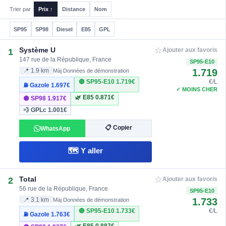
Trier par :
Prix ↑
Distance
Nom
SP95
SP98
Diesel
E85
GPL
☆
Système U
1
Ajouter aux favoris
147 rue de la République, France
SP95-E10
1.719
📍 1.9 km
Màj Données de démonstration
🔴 SP95-E10
1.719€
€/L
⛽ Gazole
1.697€
✓ MOINS CHER
🌿 E85
0.871€
🟣 SP98
1.917€
💨 GPLc
1.001€
📋 Copier
WhatsApp
🗺️ Y aller
☆
Total
2
Ajouter aux favoris
56 rue de la République, France
SP95-E10
1.733
📍 3.1 km
Màj Données de démonstration
🔴 SP95-E10
1.733€
€/L
⛽ Gazole
1.763€