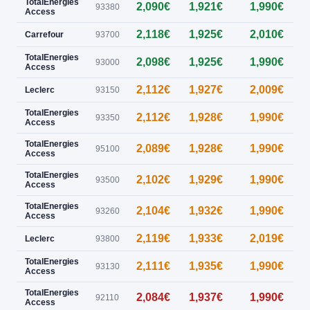
TotalEnergies
2,090€
1,921€
1,990€
0
93380
Access
2,118€
1,925€
2,010€
0
Carrefour
93700
TotalEnergies
2,098€
1,925€
1,990€
93000
Access
2,112€
1,927€
2,009€
Leclerc
93150
TotalEnergies
2,112€
1,928€
1,990€
0
93350
Access
TotalEnergies
2,089€
1,928€
1,990€
95100
Access
TotalEnergies
2,102€
1,929€
1,990€
93500
Access
TotalEnergies
2,104€
1,932€
1,990€
0
93260
Access
2,119€
1,933€
2,019€
0
Leclerc
93800
TotalEnergies
2,111€
1,935€
1,990€
93130
Access
TotalEnergies
2,084€
1,937€
1,990€
0
92110
Access