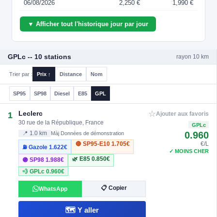
06/08/2026
2,250 €
1,990 €
▼ Afficher tout l'historique jour par jour
GPLc -- 10 stations
rayon 10 km
Trier par :
Prix ↑
Distance
Nom
SP95
SP98
Diesel
E85
GPL
☆
Leclerc
1
Ajouter aux favoris
30 rue de la République, France
GPLc
0.960
📍 1.0 km
Màj Données de démonstration
🔴 SP95-E10
1.705€
€/L
⛽ Gazole
1.622€
✓ MOINS CHER
🌿 E85
0.850€
🟣 SP98
1.988€
💨 GPLc
0.960€
📋 Copier
WhatsApp
🗺️ Y aller