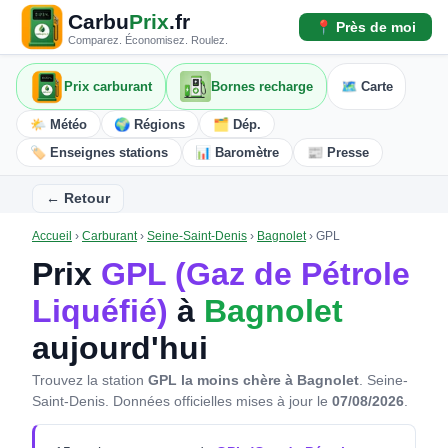
Carbu
Prix
.fr
📍 Près de moi
Comparez. Économisez. Roulez.
Prix carburant
Bornes recharge
🗺️ Carte
🌤️ Météo
🌍 Régions
🗂️ Dép.
🏷️ Enseignes stations
📊 Baromètre
📰 Presse
← Retour
Accueil
›
Carburant
›
Seine-Saint-Denis
›
Bagnolet
›
GPL
Prix
GPL (Gaz de Pétrole
Liquéfié)
à
Bagnolet
aujourd'hui
Trouvez la station
GPL la moins chère à Bagnolet
. Seine-
Saint-Denis.
Données officielles mises à jour le
07/08/2026
.