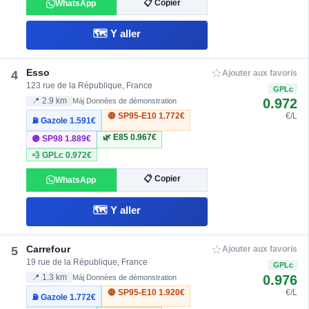
📋 Copier
WhatsApp
🗺️ Y aller
☆
Esso
4
Ajouter aux favoris
123 rue de la République, France
GPLc
0.972
📍 2.9 km
Màj Données de démonstration
🔴 SP95-E10
1.772€
€/L
⛽ Gazole
1.591€
🌿 E85
0.967€
🟣 SP98
1.889€
💨 GPLc
0.972€
📋 Copier
WhatsApp
🗺️ Y aller
☆
Carrefour
5
Ajouter aux favoris
19 rue de la République, France
GPLc
0.976
📍 1.3 km
Màj Données de démonstration
🔴 SP95-E10
1.920€
€/L
⛽ Gazole
1.772€