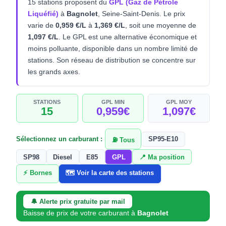
15 stations proposent du
GPL (Gaz de Pétrole
Liquéfié)
à
Bagnolet
, Seine-Saint-Denis. Le prix
varie de
0,959 €/L
à
1,369 €/L
, soit une moyenne de
1,097 €/L
. Le GPL est une alternative économique et
moins polluante, disponible dans un nombre limité de
stations. Son réseau de distribution se concentre sur
les grands axes.
STATIONS
GPL MIN
GPL MOY
15
0,959€
1,097€
Sélectionnez un carburant :
SP95-E10
⛽ Tous
SP98
Diesel
E85
GPL
📍 Ma position
⚡ Bornes
🗺️ Voir la carte des stations
🔔 Alerte prix gratuite par mail
Baisse de prix de votre carburant à
Bagnolet