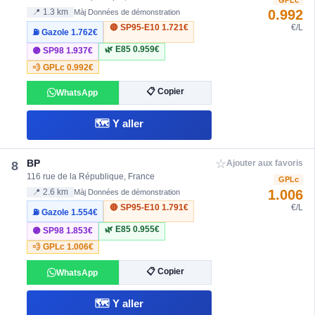
0.992
📍 1.3 km
Màj Données de démonstration
🔴 SP95-E10
1.721€
€/L
⛽ Gazole
1.762€
🌿 E85
0.959€
🟣 SP98
1.937€
💨 GPLc
0.992€
📋 Copier
WhatsApp
🗺️ Y aller
☆
BP
8
Ajouter aux favoris
116 rue de la République, France
GPLc
1.006
📍 2.6 km
Màj Données de démonstration
🔴 SP95-E10
1.791€
€/L
⛽ Gazole
1.554€
🌿 E85
0.955€
🟣 SP98
1.853€
💨 GPLc
1.006€
📋 Copier
WhatsApp
🗺️ Y aller