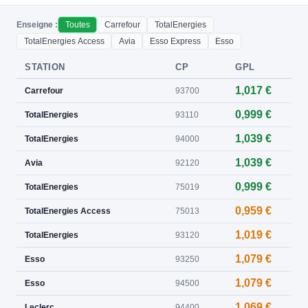
Enseigne :
Toutes
Carrefour
TotalEnergies
TotalEnergies Access
Avia
Esso Express
Esso
STATION
CP
GPL
1,017 €
Carrefour
93700
0,999 €
TotalEnergies
93110
1,039 €
TotalEnergies
94000
1,039 €
Avia
92120
0,999 €
TotalEnergies
75019
0,959 €
TotalEnergies Access
75013
1,019 €
TotalEnergies
93120
1,079 €
Esso
93250
1,079 €
Esso
94500
1,069 €
Leclerc
94400