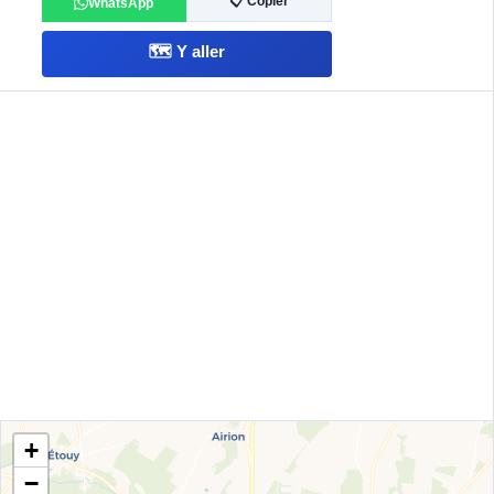
📋 Copier
WhatsApp
🗺️ Y aller
+
−