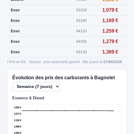
1,079 €
Esso
93150
1,169 €
Esso
93190
1,259 €
Esso
94120
1,279 €
Esso
94350
1,369 €
Esso
93130
ℹ️ Prix en €/L · Source : prix-carburants.gouv.fr · Mis à jour le
07/08/2026
Évolution des prix des carburants à Bagnolet
Essence & Diesel
2,281 €
Diesel
2,217 €
2,152 €
2,088 €
2,023 €