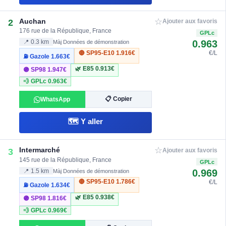
☆
Auchan
2
Ajouter aux favoris
176 rue de la République, France
GPLc
0.963
📍 0.3 km
Màj Données de démonstration
🔴 SP95-E10
1.916€
€/L
⛽ Gazole
1.663€
🌿 E85
0.913€
🟣 SP98
1.947€
💨 GPLc
0.963€
📋 Copier
WhatsApp
🗺️ Y aller
☆
Intermarché
3
Ajouter aux favoris
145 rue de la République, France
GPLc
0.969
📍 1.5 km
Màj Données de démonstration
🔴 SP95-E10
1.786€
€/L
⛽ Gazole
1.634€
🌿 E85
0.938€
🟣 SP98
1.816€
💨 GPLc
0.969€