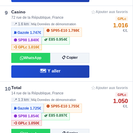
☆
Casino
9
Ajouter aux favoris
72 rue de la République, France
GPLc
1.016
📍 1.6 km
Màj Données de démonstration
🔴 SP95-E10
1.798€
€/L
⛽ Gazole
1.747€
🌿 E85
0.954€
🟣 SP98
1.840€
💨 GPLc
1.016€
📋 Copier
WhatsApp
🗺️ Y aller
☆
Total
10
Ajouter aux favoris
14 rue de la République, France
GPLc
1.050
📍 1.3 km
Màj Données de démonstration
🔴 SP95-E10
1.755€
€/L
⛽ Gazole
1.725€
🌿 E85
0.897€
🟣 SP98
1.854€
💨 GPLc
1.050€