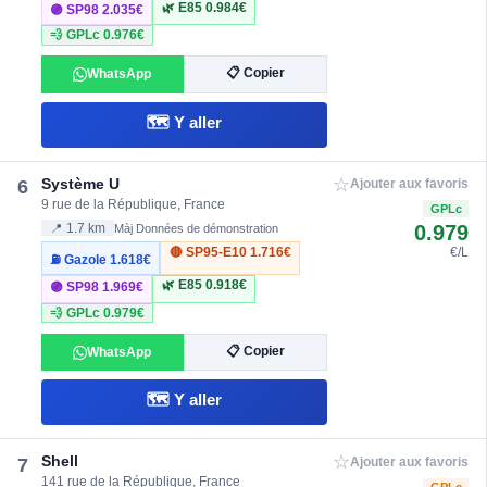
🌿 E85
0.984€
🟣 SP98
2.035€
💨 GPLc
0.976€
📋 Copier
WhatsApp
🗺️ Y aller
☆
Système U
6
Ajouter aux favoris
9 rue de la République, France
GPLc
0.979
📍 1.7 km
Màj Données de démonstration
🔴 SP95-E10
1.716€
€/L
⛽ Gazole
1.618€
🌿 E85
0.918€
🟣 SP98
1.969€
💨 GPLc
0.979€
📋 Copier
WhatsApp
🗺️ Y aller
☆
Shell
7
Ajouter aux favoris
141 rue de la République, France
GPLc